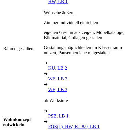
HW, LB 1
Wünsche äußern
Zimmer individuell einrichten
eigenen Geschmack zeigen: Möbelkataloge,
Bildmaterial, Collagen gestalten
Gestaltungsmöglichkeiten im Klassenraum
Räume gestalten
nutzen, Pausenbereiche mitgestalten
➔
KU, LB 2
➔
WE, LB 2
➔
WE, LB 3
ab Werkstufe
➔
PSB, LB 1
Wohnkonzept
➔
entwickeln
FÖS(L), HW, Kl. 8/9, LB 1