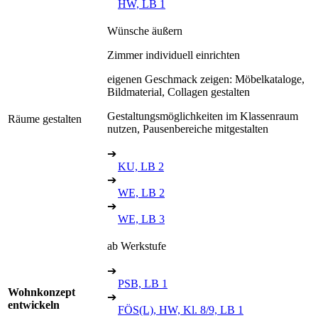
HW, LB 1
Wünsche äußern
Zimmer individuell einrichten
eigenen Geschmack zeigen: Möbelkataloge,
Bildmaterial, Collagen gestalten
Gestaltungsmöglichkeiten im Klassenraum
Räume gestalten
nutzen, Pausenbereiche mitgestalten
➔
KU, LB 2
➔
WE, LB 2
➔
WE, LB 3
ab Werkstufe
➔
PSB, LB 1
Wohnkonzept
➔
entwickeln
FÖS(L), HW, Kl. 8/9, LB 1