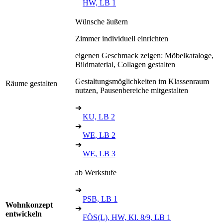
HW, LB 1
Wünsche äußern
Zimmer individuell einrichten
eigenen Geschmack zeigen: Möbelkataloge,
Bildmaterial, Collagen gestalten
Gestaltungsmöglichkeiten im Klassenraum
Räume gestalten
nutzen, Pausenbereiche mitgestalten
➔
KU, LB 2
➔
WE, LB 2
➔
WE, LB 3
ab Werkstufe
➔
PSB, LB 1
Wohnkonzept
➔
entwickeln
FÖS(L), HW, Kl. 8/9, LB 1