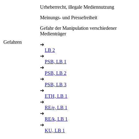
Urheberrecht, illegale Mediennutzung
Meinungs- und Pressefreiheit
Gefahr der Manipulation verschiedener
Medienträger
Gefahren
➔
LB 2
➔
PSB, LB 1
➔
PSB, LB 2
➔
PSB, LB 3
➔
ETH, LB 1
➔
RE/e, LB 1
➔
RE/k, LB 1
➔
KU, LB 1