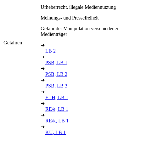
Urheberrecht, illegale Mediennutzung
Meinungs- und Pressefreiheit
Gefahr der Manipulation verschiedener
Medienträger
Gefahren
➔
LB 2
➔
PSB, LB 1
➔
PSB, LB 2
➔
PSB, LB 3
➔
ETH, LB 1
➔
RE/e, LB 1
➔
RE/k, LB 1
➔
KU, LB 1