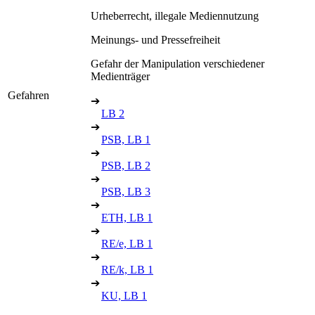
Urheberrecht, illegale Mediennutzung
Meinungs- und Pressefreiheit
Gefahr der Manipulation verschiedener
Medienträger
Gefahren
➔
LB 2
➔
PSB, LB 1
➔
PSB, LB 2
➔
PSB, LB 3
➔
ETH, LB 1
➔
RE/e, LB 1
➔
RE/k, LB 1
➔
KU, LB 1