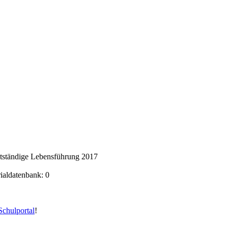
stständige Lebensführung 2017
rialdatenbank: 0
chulportal
!