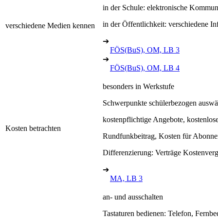
in der Schule: elektronische Kommun
in der Öffentlichkeit: verschiedene I
verschiedene Medien kennen
➔
FÖS(BuS), OM, LB 3
➔
FÖS(BuS), OM, LB 4
besonders in Werkstufe
Schwerpunkte schülerbezogen auswä
kostenpflichtige Angebote, kostenlo
Kosten betrachten
Rundfunkbeitrag, Kosten für Abonnem
Differenzierung: Verträge Kostenver
➔
MA, LB 3
an- und ausschalten
Tastaturen bedienen: Telefon, Fernb