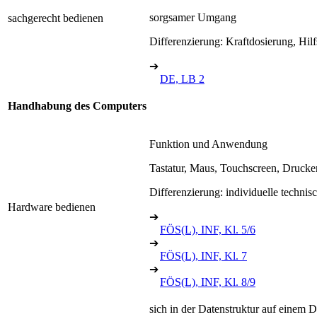
sorgsamer Umgang
sachgerecht bedienen
Differenzierung: Kraftdosierung, Hilf
➔
DE, LB 2
Handhabung des Computers
Funktion und Anwendung
Tastatur, Maus, Touchscreen, Drucker
Differenzierung: individuelle techni
Hardware bedienen
➔
FÖS(L), INF, Kl. 5/6
➔
FÖS(L), INF, Kl. 7
➔
FÖS(L), INF, Kl. 8/9
sich in der Datenstruktur auf einem D