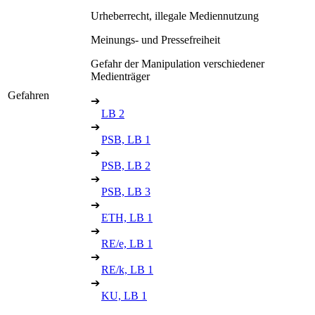
Urheberrecht, illegale Mediennutzung
Meinungs- und Pressefreiheit
Gefahr der Manipulation verschiedener
Medienträger
Gefahren
➔
LB 2
➔
PSB, LB 1
➔
PSB, LB 2
➔
PSB, LB 3
➔
ETH, LB 1
➔
RE/e, LB 1
➔
RE/k, LB 1
➔
KU, LB 1