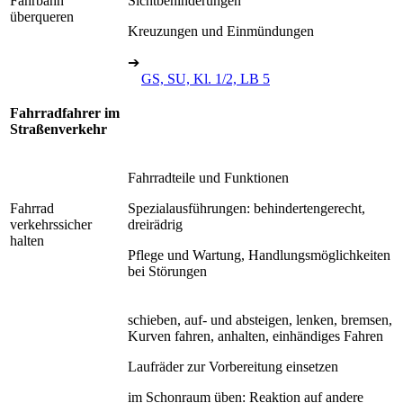
Fahrbahn
Sichtbehinderungen
überqueren
Kreuzungen und Einmündungen
➔
GS, SU, Kl. 1/2, LB 5
Fahrradfahrer im
Straßenverkehr
Fahrradteile und Funktionen
Fahrrad
Spezialausführungen: behindertengerecht,
verkehrssicher
dreirädrig
halten
Pflege und Wartung, Handlungsmöglichkeiten
bei Störungen
schieben, auf- und absteigen, lenken, bremsen,
Kurven fahren, anhalten, einhändiges Fahren
Laufräder zur Vorbereitung einsetzen
im Schonraum üben: Reaktion auf andere