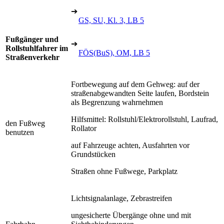
➔
GS, SU, Kl. 3, LB 5
Fußgänger und
➔
Rollstuhlfahrer im
FÖS(BuS), OM, LB 5
Straßenverkehr
Fortbewegung auf dem Gehweg: auf der
straßenabgewandten Seite laufen, Bordstein
als Begrenzung wahrnehmen
Hilfsmittel: Rollstuhl/Elektrorollstuhl, Laufrad,
den Fußweg
Rollator
benutzen
auf Fahrzeuge achten, Ausfahrten vor
Grundstücken
Straßen ohne Fußwege, Parkplatz
Lichtsignalanlage, Zebrastreifen
ungesicherte Übergänge ohne und mit