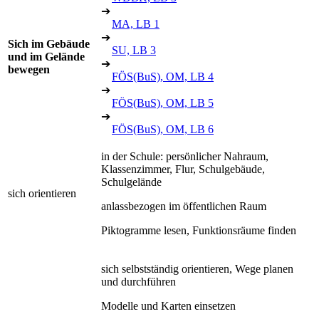
➔
MA, LB 1
➔
Sich im Gebäude
SU, LB 3
und im Gelände
➔
bewegen
FÖS(BuS), OM, LB 4
➔
FÖS(BuS), OM, LB 5
➔
FÖS(BuS), OM, LB 6
in der Schule: persönlicher Nahraum,
Klassenzimmer, Flur, Schulgebäude,
Schulgelände
sich orientieren
anlassbezogen im öffentlichen Raum
Piktogramme lesen, Funktionsräume finden
sich selbstständig orientieren, Wege planen
und durchführen
Modelle und Karten einsetzen