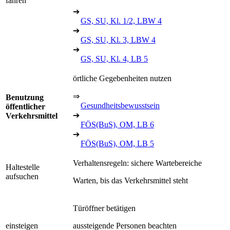
fahren
➔
GS, SU, Kl. 1/2, LBW 4
➔
GS, SU, Kl. 3, LBW 4
➔
GS, SU, Kl. 4, LB 5
örtliche Gegebenheiten nutzen
⇒
Benutzung
Gesundheitsbewusstsein
öffentlicher
➔
Verkehrsmittel
FÖS(BuS), OM, LB 6
➔
FÖS(BuS), OM, LB 5
Verhaltensregeln: sichere Wartebereiche
Haltestelle
aufsuchen
Warten, bis das Verkehrsmittel steht
Türöffner betätigen
einsteigen
aussteigende Personen beachten