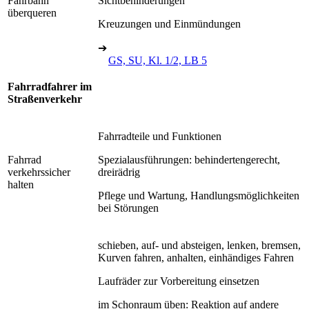
Fahrbahn
Sichtbehinderungen
überqueren
Kreuzungen und Einmündungen
➔
GS, SU, Kl. 1/2, LB 5
Fahrradfahrer im
Straßenverkehr
Fahrradteile und Funktionen
Fahrrad
Spezialausführungen: behindertengerecht,
verkehrssicher
dreirädrig
halten
Pflege und Wartung, Handlungsmöglichkeiten
bei Störungen
schieben, auf- und absteigen, lenken, bremsen,
Kurven fahren, anhalten, einhändiges Fahren
Laufräder zur Vorbereitung einsetzen
im Schonraum üben: Reaktion auf andere