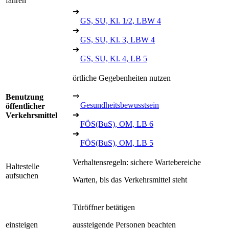
fahren
➔
GS, SU, Kl. 1/2, LBW 4
➔
GS, SU, Kl. 3, LBW 4
➔
GS, SU, Kl. 4, LB 5
örtliche Gegebenheiten nutzen
⇒
Benutzung
Gesundheitsbewusstsein
öffentlicher
➔
Verkehrsmittel
FÖS(BuS), OM, LB 6
➔
FÖS(BuS), OM, LB 5
Verhaltensregeln: sichere Wartebereiche
Haltestelle
aufsuchen
Warten, bis das Verkehrsmittel steht
Türöffner betätigen
einsteigen
aussteigende Personen beachten