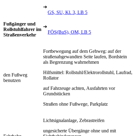
➔
GS, SU, Kl. 3, LB 5
Fußgänger und
➔
Rollstuhlfahrer im
FÖS(BuS), OM, LB 5
Straßenverkehr
Fortbewegung auf dem Gehweg: auf der
straßenabgewandten Seite laufen, Bordstein
als Begrenzung wahrnehmen
Hilfsmittel: Rollstuhl/Elektrorollstuhl, Laufrad,
den Fußweg
Rollator
benutzen
auf Fahrzeuge achten, Ausfahrten vor
Grundstücken
Straßen ohne Fußwege, Parkplatz
Lichtsignalanlage, Zebrastreifen
ungesicherte Übergänge ohne und mit