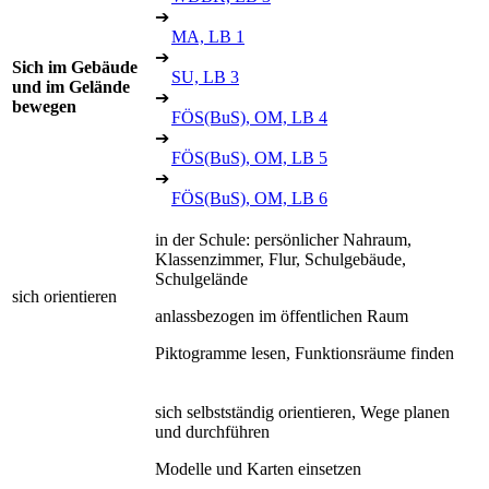
➔
MA, LB 1
➔
Sich im Gebäude
SU, LB 3
und im Gelände
➔
bewegen
FÖS(BuS), OM, LB 4
➔
FÖS(BuS), OM, LB 5
➔
FÖS(BuS), OM, LB 6
in der Schule: persönlicher Nahraum,
Klassenzimmer, Flur, Schulgebäude,
Schulgelände
sich orientieren
anlassbezogen im öffentlichen Raum
Piktogramme lesen, Funktionsräume finden
sich selbstständig orientieren, Wege planen
und durchführen
Modelle und Karten einsetzen