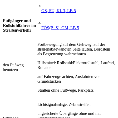
➔
GS, SU, Kl. 3, LB 5
Fußgänger und
➔
Rollstuhlfahrer im
FÖS(BuS), OM, LB 5
Straßenverkehr
Fortbewegung auf dem Gehweg: auf der
straßenabgewandten Seite laufen, Bordstein
als Begrenzung wahrnehmen
Hilfsmittel: Rollstuhl/Elektrorollstuhl, Laufrad,
den Fußweg
Rollator
benutzen
auf Fahrzeuge achten, Ausfahrten vor
Grundstücken
Straßen ohne Fußwege, Parkplatz
Lichtsignalanlage, Zebrastreifen
ungesicherte Übergänge ohne und mit