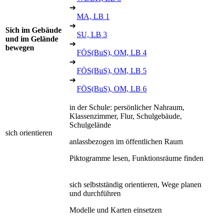
➔
MA, LB 1
➔
Sich im Gebäude
SU, LB 3
und im Gelände
➔
bewegen
FÖS(BuS), OM, LB 4
➔
FÖS(BuS), OM, LB 5
➔
FÖS(BuS), OM, LB 6
in der Schule: persönlicher Nahraum,
Klassenzimmer, Flur, Schulgebäude,
Schulgelände
sich orientieren
anlassbezogen im öffentlichen Raum
Piktogramme lesen, Funktionsräume finden
sich selbstständig orientieren, Wege planen
und durchführen
Modelle und Karten einsetzen