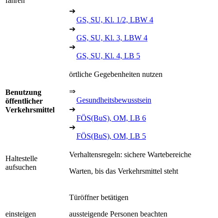
fahren
➔
GS, SU, Kl. 1/2, LBW 4
➔
GS, SU, Kl. 3, LBW 4
➔
GS, SU, Kl. 4, LB 5
örtliche Gegebenheiten nutzen
⇒
Benutzung
Gesundheitsbewusstsein
öffentlicher
➔
Verkehrsmittel
FÖS(BuS), OM, LB 6
➔
FÖS(BuS), OM, LB 5
Verhaltensregeln: sichere Wartebereiche
Haltestelle
aufsuchen
Warten, bis das Verkehrsmittel steht
Türöffner betätigen
einsteigen
aussteigende Personen beachten