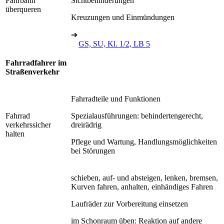
Fahrbahn
Sichtbehinderungen
überqueren
Kreuzungen und Einmündungen
➔
GS, SU, Kl. 1/2, LB 5
Fahrradfahrer im
Straßenverkehr
Fahrradteile und Funktionen
Fahrrad
Spezialausführungen: behindertengerecht,
verkehrssicher
dreirädrig
halten
Pflege und Wartung, Handlungsmöglichkeiten
bei Störungen
schieben, auf- und absteigen, lenken, bremsen,
Kurven fahren, anhalten, einhändiges Fahren
Laufräder zur Vorbereitung einsetzen
im Schonraum üben: Reaktion auf andere