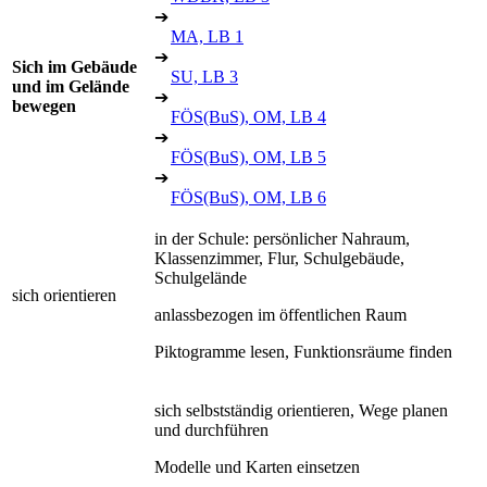
➔
MA, LB 1
➔
Sich im Gebäude
SU, LB 3
und im Gelände
➔
bewegen
FÖS(BuS), OM, LB 4
➔
FÖS(BuS), OM, LB 5
➔
FÖS(BuS), OM, LB 6
in der Schule: persönlicher Nahraum,
Klassenzimmer, Flur, Schulgebäude,
Schulgelände
sich orientieren
anlassbezogen im öffentlichen Raum
Piktogramme lesen, Funktionsräume finden
sich selbstständig orientieren, Wege planen
und durchführen
Modelle und Karten einsetzen