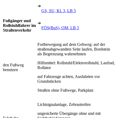
➔
GS, SU, Kl. 3, LB 5
Fußgänger und
➔
Rollstuhlfahrer im
FÖS(BuS), OM, LB 5
Straßenverkehr
Fortbewegung auf dem Gehweg: auf der
straßenabgewandten Seite laufen, Bordstein
als Begrenzung wahrnehmen
Hilfsmittel: Rollstuhl/Elektrorollstuhl, Laufrad,
den Fußweg
Rollator
benutzen
auf Fahrzeuge achten, Ausfahrten vor
Grundstücken
Straßen ohne Fußwege, Parkplatz
Lichtsignalanlage, Zebrastreifen
ungesicherte Übergänge ohne und mit