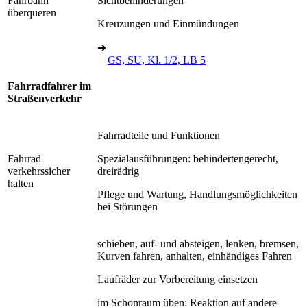
Fahrbahn
Sichtbehinderungen
überqueren
Kreuzungen und Einmündungen
➔
GS, SU, Kl. 1/2, LB 5
Fahrradfahrer im
Straßenverkehr
Fahrradteile und Funktionen
Fahrrad
Spezialausführungen: behindertengerecht,
verkehrssicher
dreirädrig
halten
Pflege und Wartung, Handlungsmöglichkeiten
bei Störungen
schieben, auf- und absteigen, lenken, bremsen,
Kurven fahren, anhalten, einhändiges Fahren
Laufräder zur Vorbereitung einsetzen
im Schonraum üben: Reaktion auf andere