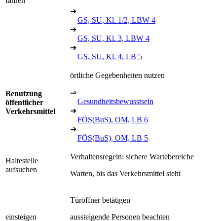
fahren
➔
GS, SU, Kl. 1/2, LBW 4
➔
GS, SU, Kl. 3, LBW 4
➔
GS, SU, Kl. 4, LB 5
örtliche Gegebenheiten nutzen
⇒
Benutzung
Gesundheitsbewusstsein
öffentlicher
➔
Verkehrsmittel
FÖS(BuS), OM, LB 6
➔
FÖS(BuS), OM, LB 5
Verhaltensregeln: sichere Wartebereiche
Haltestelle
aufsuchen
Warten, bis das Verkehrsmittel steht
Türöffner betätigen
einsteigen
aussteigende Personen beachten