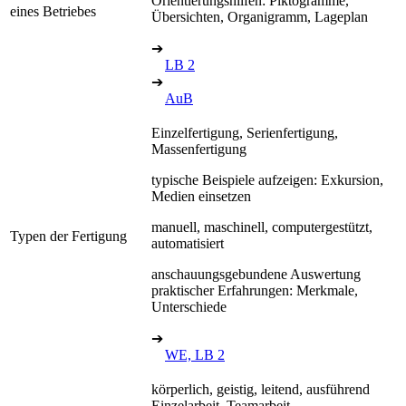
Orientierungshilfen: Piktogramme,
eines Betriebes
Übersichten, Organigramm, Lageplan
➔
LB 2
➔
AuB
Einzelfertigung, Serienfertigung,
Massenfertigung
typische Beispiele aufzeigen: Exkursion,
Medien einsetzen
manuell, maschinell, computergestützt,
Typen der Fertigung
automatisiert
anschauungsgebundene Auswertung
praktischer Erfahrungen: Merkmale,
Unterschiede
➔
WE, LB 2
körperlich, geistig, leitend, ausführend
Einzelarbeit, Teamarbeit