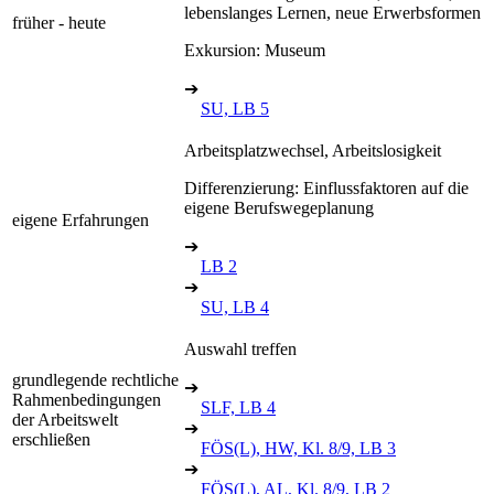
lebenslanges Lernen, neue Erwerbsformen
früher - heute
Exkursion: Museum
➔
SU, LB 5
Arbeitsplatzwechsel, Arbeitslosigkeit
Differenzierung: Einflussfaktoren auf die
eigene Berufswegeplanung
eigene Erfahrungen
➔
LB 2
➔
SU, LB 4
Auswahl treffen
grundlegende rechtliche
➔
Rahmenbedingungen
SLF, LB 4
der Arbeitswelt
➔
erschließen
FÖS(L), HW, Kl. 8/9, LB 3
➔
FÖS(L), AL, Kl. 8/9, LB 2