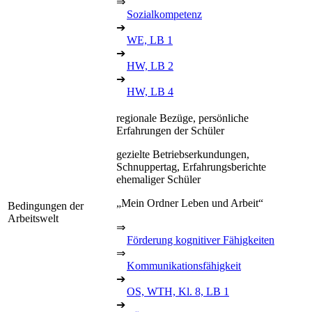
⇒
Sozialkompetenz
➔
WE, LB 1
➔
HW, LB 2
➔
HW, LB 4
regionale Bezüge, persönliche
Erfahrungen der Schüler
gezielte Betriebserkundungen,
Schnuppertag, Erfahrungsberichte
ehemaliger Schüler
„Mein Ordner Leben und Arbeit“
Bedingungen der
Arbeitswelt
⇒
Förderung kognitiver Fähigkeiten
⇒
Kommunikationsfähigkeit
➔
OS, WTH, Kl. 8, LB 1
➔