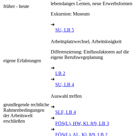
lebenslanges Lernen, neue Erwerbsformen
früher - heute
Exkursion: Museum
➔
SU, LB 5
Arbeitsplatzwechsel, Arbeitslosigkeit
Differenzierung: Einflussfaktoren auf die
eigene Berufswegeplanung
eigene Erfahrungen
➔
LB 2
➔
SU, LB 4
Auswahl treffen
grundlegende rechtliche
➔
Rahmenbedingungen
SLF, LB 4
der Arbeitswelt
➔
erschließen
FÖS(L), HW, Kl. 8/9, LB 3
➔
FÖS(L), AL, Kl. 8/9, LB 2