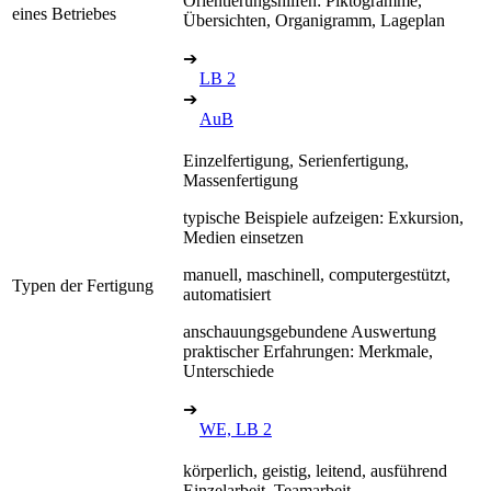
Orientierungshilfen: Piktogramme,
eines Betriebes
Übersichten, Organigramm, Lageplan
➔
LB 2
➔
AuB
Einzelfertigung, Serienfertigung,
Massenfertigung
typische Beispiele aufzeigen: Exkursion,
Medien einsetzen
manuell, maschinell, computergestützt,
Typen der Fertigung
automatisiert
anschauungsgebundene Auswertung
praktischer Erfahrungen: Merkmale,
Unterschiede
➔
WE, LB 2
körperlich, geistig, leitend, ausführend
Einzelarbeit, Teamarbeit