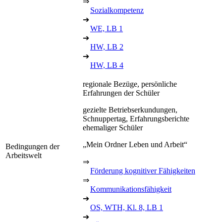
⇒
Sozialkompetenz
➔
WE, LB 1
➔
HW, LB 2
➔
HW, LB 4
regionale Bezüge, persönliche
Erfahrungen der Schüler
gezielte Betriebserkundungen,
Schnuppertag, Erfahrungsberichte
ehemaliger Schüler
„Mein Ordner Leben und Arbeit“
Bedingungen der
Arbeitswelt
⇒
Förderung kognitiver Fähigkeiten
⇒
Kommunikationsfähigkeit
➔
OS, WTH, Kl. 8, LB 1
➔