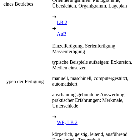
Orientierungshilfen: Piktogramme,
eines Betriebes
Übersichten, Organigramm, Lageplan
➔
LB 2
➔
AuB
Einzelfertigung, Serienfertigung,
Massenfertigung
typische Beispiele aufzeigen: Exkursion,
Medien einsetzen
manuell, maschinell, computergestützt,
Typen der Fertigung
automatisiert
anschauungsgebundene Auswertung
praktischer Erfahrungen: Merkmale,
Unterschiede
➔
WE, LB 2
körperlich, geistig, leitend, ausführend
Einzelarbeit, Teamarbeit