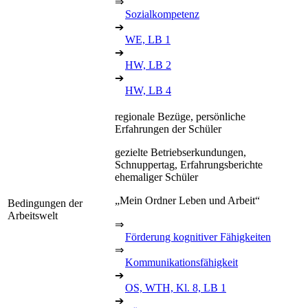
⇒
Sozialkompetenz
➔
WE, LB 1
➔
HW, LB 2
➔
HW, LB 4
regionale Bezüge, persönliche
Erfahrungen der Schüler
gezielte Betriebserkundungen,
Schnuppertag, Erfahrungsberichte
ehemaliger Schüler
„Mein Ordner Leben und Arbeit“
Bedingungen der
Arbeitswelt
⇒
Förderung kognitiver Fähigkeiten
⇒
Kommunikationsfähigkeit
➔
OS, WTH, Kl. 8, LB 1
➔