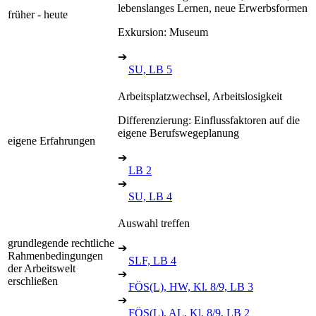
lebenslanges Lernen, neue Erwerbsformen
früher - heute
Exkursion: Museum
➔
SU, LB 5
Arbeitsplatzwechsel, Arbeitslosigkeit
Differenzierung: Einflussfaktoren auf die
eigene Berufswegeplanung
eigene Erfahrungen
➔
LB 2
➔
SU, LB 4
Auswahl treffen
grundlegende rechtliche
➔
Rahmenbedingungen
SLF, LB 4
der Arbeitswelt
➔
erschließen
FÖS(L), HW, Kl. 8/9, LB 3
➔
FÖS(L), AL, Kl. 8/9, LB 2