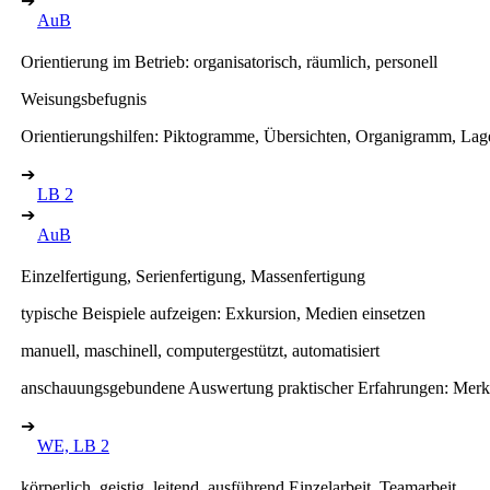
➔
AuB
Orientierung im Betrieb: organisatorisch, räumlich, personell
Weisungsbefugnis
Orientierungshilfen: Piktogramme, Übersichten, Organigramm, Lag
➔
LB 2
➔
AuB
Einzelfertigung, Serienfertigung, Massenfertigung
typische Beispiele aufzeigen: Exkursion, Medien einsetzen
manuell, maschinell, computergestützt, automatisiert
anschauungsgebundene Auswertung praktischer Erfahrungen: Merk
➔
WE, LB 2
körperlich, geistig, leitend, ausführend Einzelarbeit, Teamarbeit