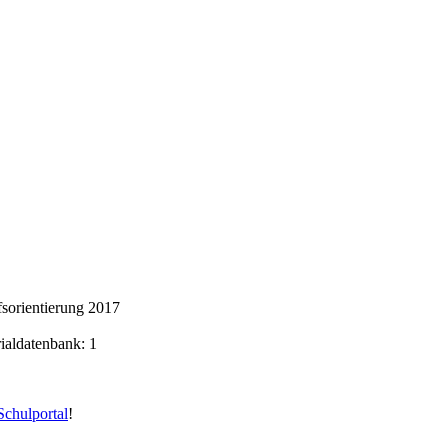
sorientierung 2017
rialdatenbank: 1
chulportal
!