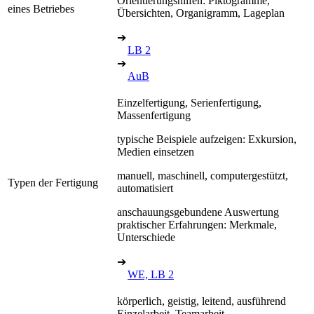
Orientierungshilfen: Piktogramme,
eines Betriebes
Übersichten, Organigramm, Lageplan
➔
LB 2
➔
AuB
Einzelfertigung, Serienfertigung,
Massenfertigung
typische Beispiele aufzeigen: Exkursion,
Medien einsetzen
manuell, maschinell, computergestützt,
Typen der Fertigung
automatisiert
anschauungsgebundene Auswertung
praktischer Erfahrungen: Merkmale,
Unterschiede
➔
WE, LB 2
körperlich, geistig, leitend, ausführend
Einzelarbeit, Teamarbeit