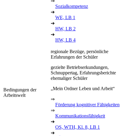
⇒
Sozialkompetenz
➔
WE, LB 1
➔
HW, LB 2
➔
HW, LB 4
regionale Bezüge, persönliche
Erfahrungen der Schüler
gezielte Betriebserkundungen,
Schnuppertag, Erfahrungsberichte
ehemaliger Schüler
„Mein Ordner Leben und Arbeit“
Bedingungen der
Arbeitswelt
⇒
Förderung kognitiver Fähigkeiten
⇒
Kommunikationsfähigkeit
➔
OS, WTH, Kl. 8, LB 1
➔