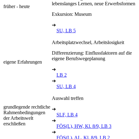
lebenslanges Lernen, neue Erwerbsformen
früher - heute
Exkursion: Museum
➔
SU, LB 5
Arbeitsplatzwechsel, Arbeitslosigkeit
Differenzierung: Einflussfaktoren auf die
eigene Berufswegeplanung
eigene Erfahrungen
➔
LB 2
➔
SU, LB 4
Auswahl treffen
grundlegende rechtliche
➔
Rahmenbedingungen
SLF, LB 4
der Arbeitswelt
➔
erschließen
FÖS(L), HW, Kl. 8/9, LB 3
➔
FÖS(L), AL, Kl. 8/9, LB 2