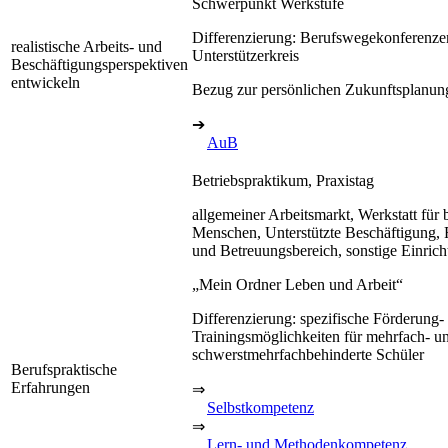
Schwerpunkt Werkstufe
Differenzierung: Berufswegekonferenze
realistische Arbeits- und
Unterstützerkreis
Beschäftigungsperspektiven
entwickeln
Bezug zur persönlichen Zukunftsplanun
➔
AuB
Betriebspraktikum, Praxistag
allgemeiner Arbeitsmarkt, Werkstatt für 
Menschen, Unterstützte Beschäftigung, 
und Betreuungsbereich, sonstige Einric
„Mein Ordner Leben und Arbeit“
Differenzierung: spezifische Förderung-
Trainingsmöglichkeiten für mehrfach- u
schwerstmehrfachbehinderte Schüler
Berufspraktische
Erfahrungen
⇒
Selbstkompetenz
⇒
Lern- und Methodenkompetenz