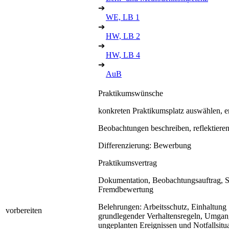
➔
WE, LB 1
➔
HW, LB 2
➔
HW, LB 4
➔
AuB
Praktikumswünsche
konkreten Praktikumsplatz auswählen, 
Beobachtungen beschreiben, reflektiere
Differenzierung: Bewerbung
Praktikumsvertrag
Dokumentation, Beobachtungsauftrag, S
Fremdbewertung
Belehrungen: Arbeitsschutz, Einhaltung
vorbereiten
grundlegender Verhaltensregeln, Umgan
ungeplanten Ereignissen und Notfallsitu