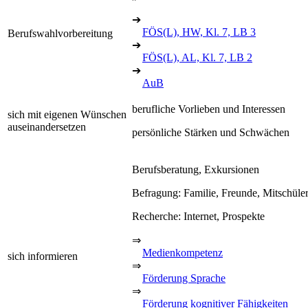
➔
FÖS(L), HW, Kl. 7, LB 3
Berufswahlvorbereitung
➔
FÖS(L), AL, Kl. 7, LB 2
➔
AuB
berufliche Vorlieben und Interessen
sich mit eigenen Wünschen
auseinandersetzen
persönliche Stärken und Schwächen
Berufsberatung, Exkursionen
Befragung: Familie, Freunde, Mitschüle
Recherche: Internet, Prospekte
⇒
Medienkompetenz
sich informieren
⇒
Förderung Sprache
⇒
Förderung kognitiver Fähigkeiten