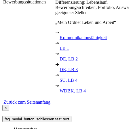
Bewerbungssituationen
Differenzierung: Lebenslauf,
Bewerbungsschreiben, Portfolio, Auswa
geeigneter Stellen
„Mein Ordner Leben und Arbeit“
⇒
Kommunikationsfähigkeit
➔
LB 1
➔
DE, LB 2
➔
DE, LB 3
➔
SU, LB 4
➔
WDBK, LB 4
Zurück zum Seitenanfang
×
faq_modal_button_schliessen test text