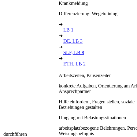
Krankmeldung
Differenzierung: Wegetraining
➔
LB 1
➔
DE, LB 3
➔
SLF, LB 8
➔
ETH, LB 2
Arbeitszeiten, Pausenzeiten
konkrete Aufgaben, Orientierung am Arbe
Ansprechpartner
Hilfe einfordern, Fragen stellen, soziale
Beziehungen gestalten
Umgang mit Belastungssituationen
arbeitsplatzbezogene Belehrungen, Pers
Weisungsbefugnis
durchführen