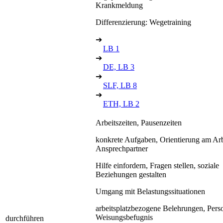
Krankmeldung
Differenzierung: Wegetraining
➔
LB 1
➔
DE, LB 3
➔
SLF, LB 8
➔
ETH, LB 2
Arbeitszeiten, Pausenzeiten
konkrete Aufgaben, Orientierung am Arbe
Ansprechpartner
Hilfe einfordern, Fragen stellen, soziale
Beziehungen gestalten
Umgang mit Belastungssituationen
arbeitsplatzbezogene Belehrungen, Pers
Weisungsbefugnis
durchführen