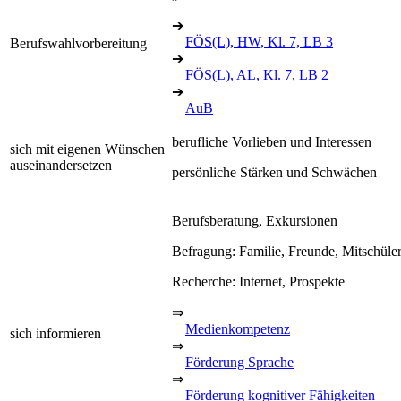
➔
FÖS(L), HW, Kl. 7, LB 3
Berufswahlvorbereitung
➔
FÖS(L), AL, Kl. 7, LB 2
➔
AuB
berufliche Vorlieben und Interessen
sich mit eigenen Wünschen
auseinandersetzen
persönliche Stärken und Schwächen
Berufsberatung, Exkursionen
Befragung: Familie, Freunde, Mitschüle
Recherche: Internet, Prospekte
⇒
Medienkompetenz
sich informieren
⇒
Förderung Sprache
⇒
Förderung kognitiver Fähigkeiten