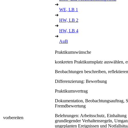
➔
WE, LB 1
➔
HW, LB 2
➔
HW, LB 4
➔
AuB
Praktikumswünsche
konkreten Praktikumsplatz auswählen, 
Beobachtungen beschreiben, reflektiere
Differenzierung: Bewerbung
Praktikumsvertrag
Dokumentation, Beobachtungsauftrag, S
Fremdbewertung
Belehrungen: Arbeitsschutz, Einhaltung
vorbereiten
grundlegender Verhaltensregeln, Umgan
ungeplanten Ereignissen und Notfallsitu