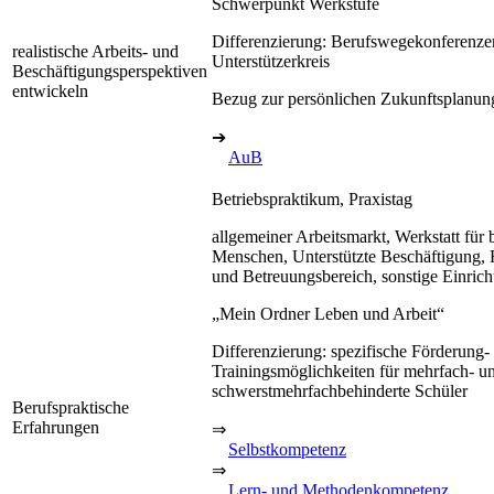
Schwerpunkt Werkstufe
Differenzierung: Berufswegekonferenze
realistische Arbeits- und
Unterstützerkreis
Beschäftigungsperspektiven
entwickeln
Bezug zur persönlichen Zukunftsplanun
➔
AuB
Betriebspraktikum, Praxistag
allgemeiner Arbeitsmarkt, Werkstatt für 
Menschen, Unterstützte Beschäftigung, 
und Betreuungsbereich, sonstige Einric
„Mein Ordner Leben und Arbeit“
Differenzierung: spezifische Förderung-
Trainingsmöglichkeiten für mehrfach- u
schwerstmehrfachbehinderte Schüler
Berufspraktische
Erfahrungen
⇒
Selbstkompetenz
⇒
Lern- und Methodenkompetenz