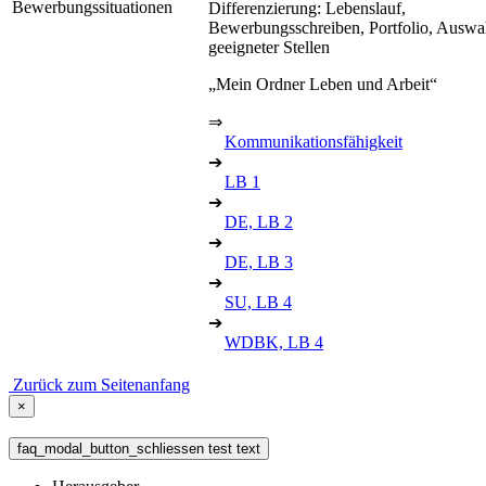
Bewerbungssituationen
Differenzierung: Lebenslauf,
Bewerbungsschreiben, Portfolio, Auswa
geeigneter Stellen
„Mein Ordner Leben und Arbeit“
⇒
Kommunikationsfähigkeit
➔
LB 1
➔
DE, LB 2
➔
DE, LB 3
➔
SU, LB 4
➔
WDBK, LB 4
Zurück zum Seitenanfang
×
faq_modal_button_schliessen test text