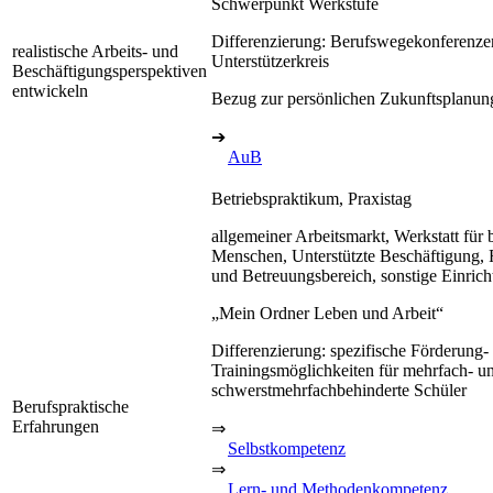
Schwerpunkt Werkstufe
Differenzierung: Berufswegekonferenze
realistische Arbeits- und
Unterstützerkreis
Beschäftigungsperspektiven
entwickeln
Bezug zur persönlichen Zukunftsplanun
➔
AuB
Betriebspraktikum, Praxistag
allgemeiner Arbeitsmarkt, Werkstatt für 
Menschen, Unterstützte Beschäftigung, 
und Betreuungsbereich, sonstige Einric
„Mein Ordner Leben und Arbeit“
Differenzierung: spezifische Förderung-
Trainingsmöglichkeiten für mehrfach- u
schwerstmehrfachbehinderte Schüler
Berufspraktische
Erfahrungen
⇒
Selbstkompetenz
⇒
Lern- und Methodenkompetenz