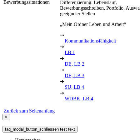
Bewerbungssituationen
Differenzierung: Lebenslauf,
Bewerbungsschreiben, Portfolio, Auswa
geeigneter Stellen
„Mein Ordner Leben und Arbeit“
⇒
Kommunikationsfähigkeit
➔
LB 1
➔
DE, LB 2
➔
DE, LB 3
➔
SU, LB 4
➔
WDBK, LB 4
Zurück zum Seitenanfang
×
faq_modal_button_schliessen test text