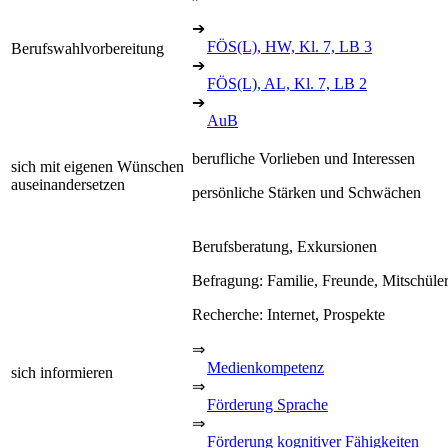
➔
FÖS(L), HW, Kl. 7, LB 3
Berufswahlvorbereitung
➔
FÖS(L), AL, Kl. 7, LB 2
➔
AuB
berufliche Vorlieben und Interessen
sich mit eigenen Wünschen
auseinandersetzen
persönliche Stärken und Schwächen
Berufsberatung, Exkursionen
Befragung: Familie, Freunde, Mitschüle
Recherche: Internet, Prospekte
⇒
Medienkompetenz
sich informieren
⇒
Förderung Sprache
⇒
Förderung kognitiver Fähigkeiten