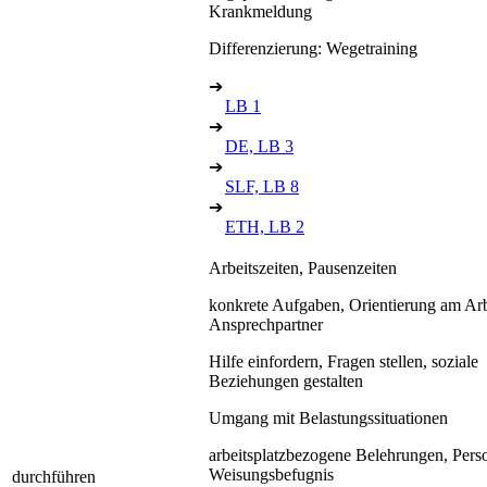
Krankmeldung
Differenzierung: Wegetraining
➔
LB 1
➔
DE, LB 3
➔
SLF, LB 8
➔
ETH, LB 2
Arbeitszeiten, Pausenzeiten
konkrete Aufgaben, Orientierung am Arbe
Ansprechpartner
Hilfe einfordern, Fragen stellen, soziale
Beziehungen gestalten
Umgang mit Belastungssituationen
arbeitsplatzbezogene Belehrungen, Pers
Weisungsbefugnis
durchführen