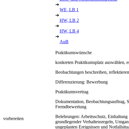
➔
WE, LB 1
➔
HW, LB 2
➔
HW, LB 4
➔
AuB
Praktikumswünsche
konkreten Praktikumsplatz auswählen, 
Beobachtungen beschreiben, reflektiere
Differenzierung: Bewerbung
Praktikumsvertrag
Dokumentation, Beobachtungsauftrag, S
Fremdbewertung
Belehrungen: Arbeitsschutz, Einhaltung
vorbereiten
grundlegender Verhaltensregeln, Umgan
ungeplanten Ereignissen und Notfallsitu