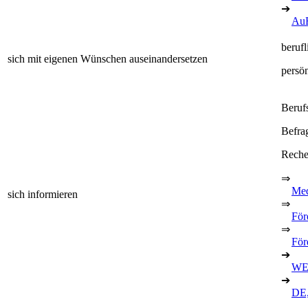
➔
Au
berufl
sich mit eigenen Wünschen auseinandersetzen
persö
Beruf
Befra
Recher
⇒
Med
sich informieren
⇒
För
⇒
För
➔
WE
➔
DE,