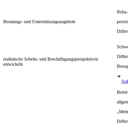
Reha-B
Beratungs- und Unterstützungsangebote
persö
Diffe
Schwe
Diffe
realistische Arbeits- und Beschäftigungsperspektiven
entwickeln
Bezug
➔
Au
Betrie
allgem
„Mein
Diffe