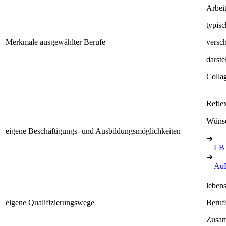
Arbeit
typis
Merkmale ausgewählter Berufe
versc
darste
Collag
Refle
Wünsc
eigene Beschäftigungs- und Ausbildungsmöglichkeiten
➔
LB
➔
Au
leben
eigene Qualifizierungswege
Berufs
Zusam