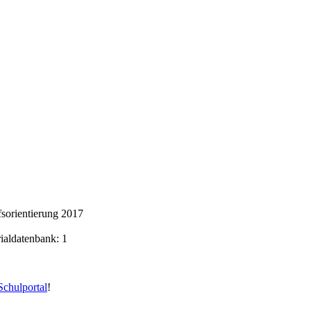
sorientierung 2017
rialdatenbank: 1
chulportal
!