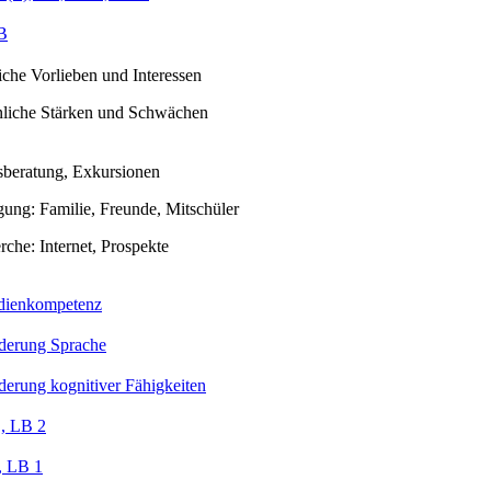
B
iche Vorlieben und Interessen
nliche Stärken und Schwächen
sberatung, Exkursionen
gung: Familie, Freunde, Mitschüler
che: Internet, Prospekte
ienkompetenz
derung Sprache
derung kognitiver Fähigkeiten
, LB 2
 LB 1