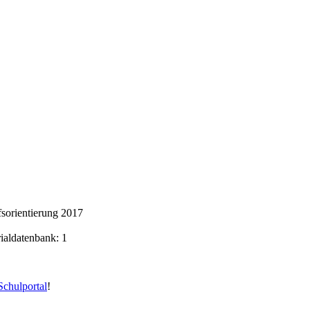
sorientierung 2017
rialdatenbank: 1
chulportal
!