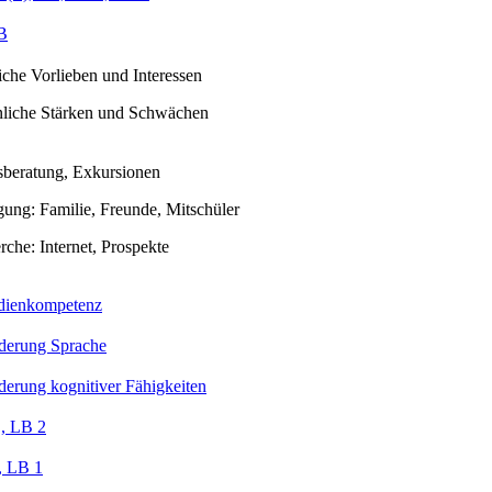
B
iche Vorlieben und Interessen
nliche Stärken und Schwächen
sberatung, Exkursionen
gung: Familie, Freunde, Mitschüler
che: Internet, Prospekte
ienkompetenz
derung Sprache
derung kognitiver Fähigkeiten
, LB 2
 LB 1