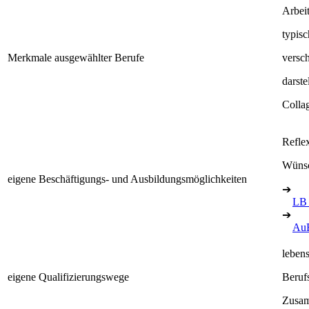
Arbeit
typis
Merkmale ausgewählter Berufe
versc
darste
Collag
Refle
Wünsc
eigene Beschäftigungs- und Ausbildungsmöglichkeiten
➔
LB
➔
Au
leben
eigene Qualifizierungswege
Berufs
Zusam