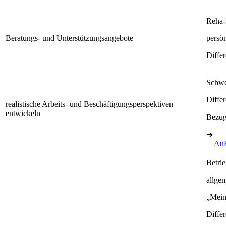
Reha-B
Beratungs- und Unterstützungsangebote
persö
Diffe
Schwe
Diffe
realistische Arbeits- und Beschäftigungsperspektiven
entwickeln
Bezug
➔
Au
Betrie
allgem
„Mein
Diffe