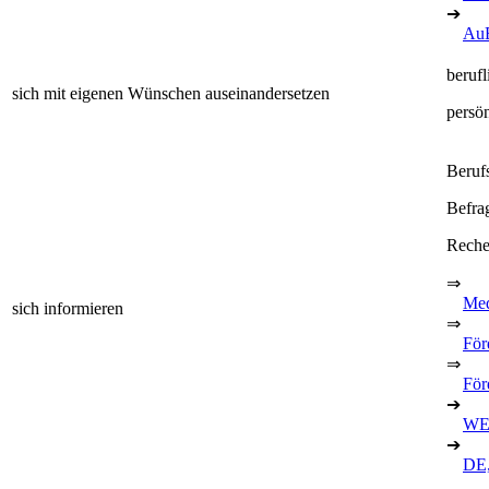
➔
Au
berufl
sich mit eigenen Wünschen auseinandersetzen
persö
Beruf
Befra
Recher
⇒
Med
sich informieren
⇒
För
⇒
För
➔
WE
➔
DE,