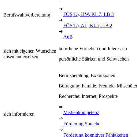
➔
FÖS(L), HW, Kl. 7, LB 3
Berufswahlvorbereitung
➔
FÖS(L), AL, Kl. 7, LB 2
➔
AuB
berufliche Vorlieben und Interessen
sich mit eigenen Wünschen
auseinandersetzen
persönliche Stärken und Schwächen
Berufsberatung, Exkursionen
Befragung: Familie, Freunde, Mitschüle
Recherche: Internet, Prospekte
⇒
Medienkompetenz
sich informieren
⇒
Förderung Sprache
⇒
Förderung kognitiver Fähigkeiten