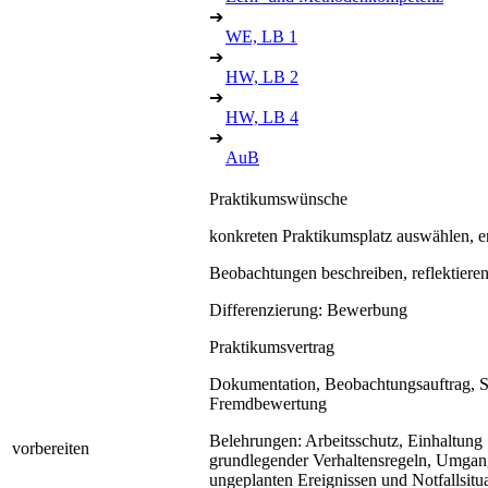
➔
WE, LB 1
➔
HW, LB 2
➔
HW, LB 4
➔
AuB
Praktikumswünsche
konkreten Praktikumsplatz auswählen, 
Beobachtungen beschreiben, reflektiere
Differenzierung: Bewerbung
Praktikumsvertrag
Dokumentation, Beobachtungsauftrag, S
Fremdbewertung
Belehrungen: Arbeitsschutz, Einhaltung
vorbereiten
grundlegender Verhaltensregeln, Umgan
ungeplanten Ereignissen und Notfallsitu