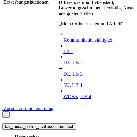
Bewerbungssituationen
Differenzierung: Lebenslauf,
Bewerbungsschreiben, Portfolio, Auswa
geeigneter Stellen
„Mein Ordner Leben und Arbeit“
⇒
Kommunikationsfähigkeit
➔
LB 1
➔
DE, LB 2
➔
DE, LB 3
➔
SU, LB 4
➔
WDBK, LB 4
Zurück zum Seitenanfang
×
faq_modal_button_schliessen test text