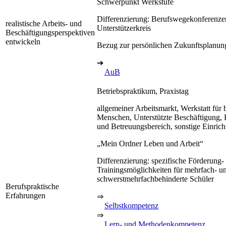
Schwerpunkt Werkstufe
Differenzierung: Berufswegekonferenze
realistische Arbeits- und
Unterstützerkreis
Beschäftigungsperspektiven
entwickeln
Bezug zur persönlichen Zukunftsplanun
➔
AuB
Betriebspraktikum, Praxistag
allgemeiner Arbeitsmarkt, Werkstatt für 
Menschen, Unterstützte Beschäftigung, 
und Betreuungsbereich, sonstige Einric
„Mein Ordner Leben und Arbeit“
Differenzierung: spezifische Förderung-
Trainingsmöglichkeiten für mehrfach- u
schwerstmehrfachbehinderte Schüler
Berufspraktische
Erfahrungen
⇒
Selbstkompetenz
⇒
Lern- und Methodenkompetenz