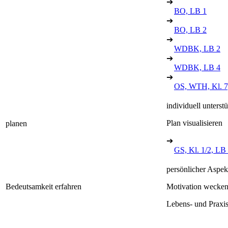
➔
BO, LB 1
➔
BO, LB 2
➔
WDBK, LB 2
➔
WDBK, LB 4
➔
OS, WTH, Kl. 7
individuell unterst
Plan visualisieren
planen
➔
GS, Kl. 1/2, LB
persönlicher Aspek
Bedeutsamkeit erfahren
Motivation wecke
Lebens- und Praxis