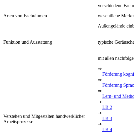
verschiedene Fach
Arten von Fachräumen
wesentliche Merkm
Außengelände ein
Funktion und Ausstattung
typische Geräusch
mit allen nachfolg
⇒
Förderung kognit
⇒
Förderung Spra
⇒
Lern- und Meth
➔
LB 2
➔
Verstehen und Mitgestalten handwerklicher
LB 3
Arbeitsprozesse
➔
LB 4