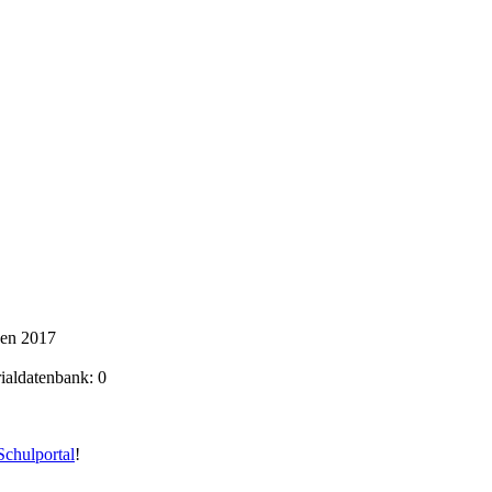
ken 2017
rialdatenbank: 0
chulportal
!