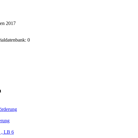
ken 2017
rialdatenbank: 0
n
örderung
erung
, LB 6