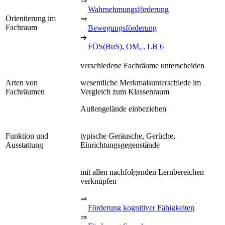
⇒
Wahrnehmungsförderung
Orientierung im
⇒
Fachraum
Bewegungsförderung
➔
FÖS(BuS), OM, , LB 6
verschiedene Fachräume unterscheiden
Arten von
wesentliche Merkmalsunterschiede im
Fachräumen
Vergleich zum Klassenraum
Außengelände einbeziehen
Funktion und
typische Geräusche, Gerüche,
Ausstattung
Einrichtungsgegenstände
mit allen nachfolgenden Lernbereichen
verknüpfen
⇒
Förderung kognitiver Fähigkeiten
⇒