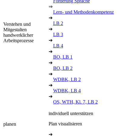
Förderung Sprache
⇒
Lern- und Methodenkompetenz
➔
LB 2
Verstehen und
➔
Mitgestalten
LB 3
handwerklicher
➔
Arbeitsprozesse
LB 4
➔
BO, LB 1
➔
BO, LB 2
➔
WDBK, LB 2
➔
WDBK, LB 4
➔
OS, WTH, Kl. 7, LB 2
individuell unterstützen
Plan visualisieren
planen
➔