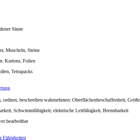
dener Sinne
ter, Muscheln, Steine
n: Kartons, Folien
llen, Tetrapacks
erung
en, ordnen, beschreiben wahrnehmen: Oberflächenbeschaffenheit, Größ
rkeit, Schwimmfähigkeit, elektrische Leitfähigkeit, Brennbarkeit
wer bearbeitbar
r Fähigkeiten