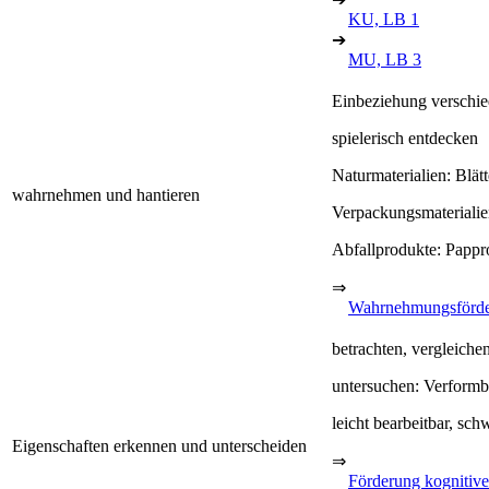
KU, LB 1
➔
MU, LB 3
Einbeziehung verschie
spielerisch entdecken
Naturmaterialien: Blät
wahrnehmen und hantieren
Verpackungsmaterialie
Abfallprodukte: Pappro
⇒
Wahrnehmungsförd
betrachten, vergleich
untersuchen: Verformba
leicht bearbeitbar, sch
Eigenschaften erkennen und unterscheiden
⇒
Förderung kognitive