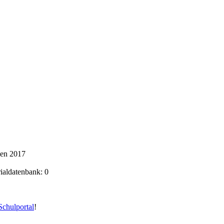
ken 2017
rialdatenbank: 0
chulportal
!