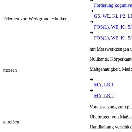
Förderung kognitive
➔
GS, WE, Kl. 1/2, L
Erlernen von Werkgrundtechniken
➔
FÖS(L), WE, Kl. 5/
➔
FÖS(L), WE, Kl. 5
mit Messwerkzeugen 
Nullkante, Körperkant
Maßgenauigkeit, Maßt
messen
➔
MA, LB 1
➔
MA, LB 2
Voraussetzung zum pla
Übertragen von Maßen
anreißen
Handhabung verschiede