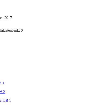
ken 2017
rialdatenbank: 0
B 1
W 2
2, LB 1