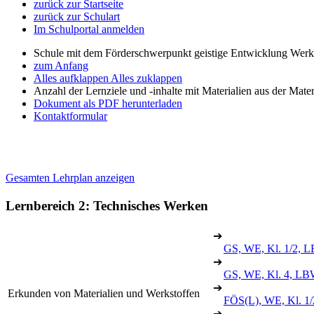
zurück zur Startseite
zurück zur Schulart
Im Schulportal anmelden
Schule mit dem Förderschwerpunkt geistige Entwicklung Wer
zum Anfang
Alles aufklappen
Alles zuklappen
Anzahl der Lernziele und -inhalte mit Materialien aus der Mate
Dokument als PDF herunterladen
Kontaktformular
Gesamten Lehrplan anzeigen
Lernbereich 2: Technisches Werken
➔
GS, WE, Kl. 1/2, L
➔
GS, WE, Kl. 4, LB
➔
Erkunden von Materialien und Werkstoffen
FÖS(L), WE, Kl. 1/
➔