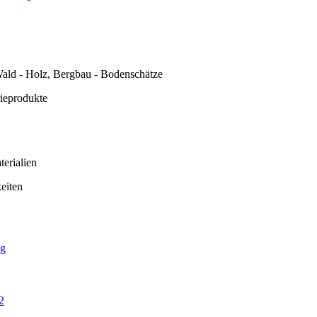
ald - Holz, Bergbau - Bodenschätze
rieprodukte
erialien
eiten
ng
2