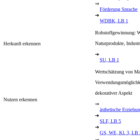
⇒
Förderung Sprache
➔
WDBK, LB 1
Rohstoffgewinnung: W
Naturprodukte, Indust
Herkunft erkennen
➔
SU, LB 1
Wertschätzung von Mat
Verwendungsmöglichk
dekorativer Aspekt
Nutzen erkennen
⇒
ästhetische Erziehu
➔
SLF, LB 5
➔
GS, WE, Kl. 3, LB 
⇒