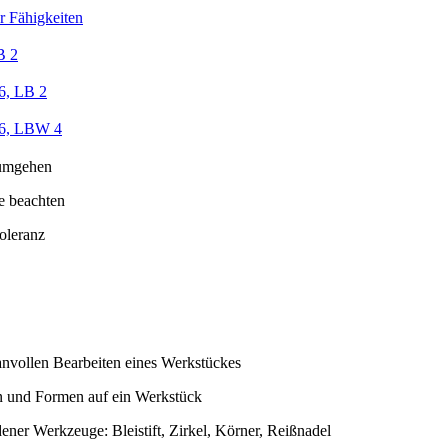
r Fähigkeiten
B 2
6, LB 2
/6, LBW 4
umgehen
e beachten
oleranz
nvollen Bearbeiten eines Werkstückes
 und Formen auf ein Werkstück
ner Werkzeuge: Bleistift, Zirkel, Körner, Reißnadel