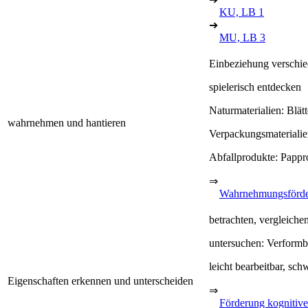
KU, LB 1
➔
MU, LB 3
Einbeziehung verschie
spielerisch entdecken
Naturmaterialien: Blät
wahrnehmen und hantieren
Verpackungsmaterialie
Abfallprodukte: Pappro
⇒
Wahrnehmungsförd
betrachten, vergleich
untersuchen: Verformba
leicht bearbeitbar, sch
Eigenschaften erkennen und unterscheiden
⇒
Förderung kognitive