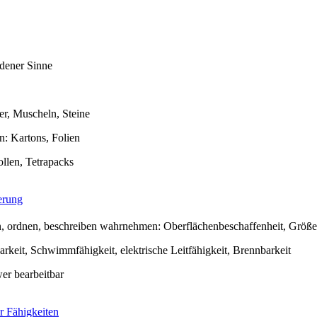
dener Sinne
ter, Muscheln, Steine
n: Kartons, Folien
llen, Tetrapacks
erung
en, ordnen, beschreiben wahrnehmen: Oberflächenbeschaffenheit, Größ
rkeit, Schwimmfähigkeit, elektrische Leitfähigkeit, Brennbarkeit
wer bearbeitbar
r Fähigkeiten