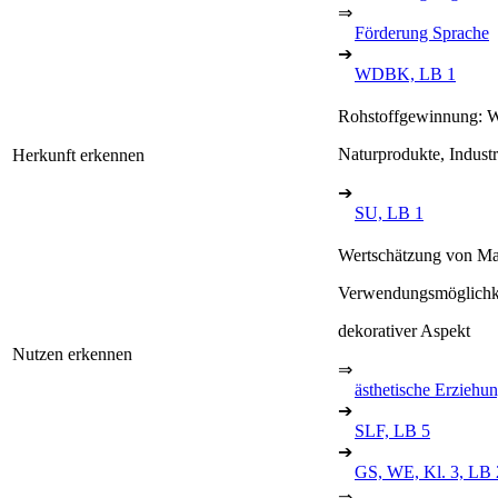
⇒
Förderung Sprache
➔
WDBK, LB 1
Rohstoffgewinnung: W
Naturprodukte, Indust
Herkunft erkennen
➔
SU, LB 1
Wertschätzung von Mat
Verwendungsmöglichk
dekorativer Aspekt
Nutzen erkennen
⇒
ästhetische Erziehu
➔
SLF, LB 5
➔
GS, WE, Kl. 3, LB 
⇒