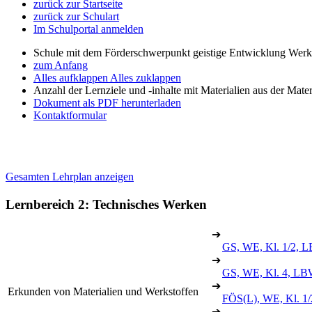
zurück zur Startseite
zurück zur Schulart
Im Schulportal anmelden
Schule mit dem Förderschwerpunkt geistige Entwicklung Wer
zum Anfang
Alles aufklappen
Alles zuklappen
Anzahl der Lernziele und -inhalte mit Materialien aus der Mate
Dokument als PDF herunterladen
Kontaktformular
Gesamten Lehrplan anzeigen
Lernbereich 2: Technisches Werken
➔
GS, WE, Kl. 1/2, L
➔
GS, WE, Kl. 4, LB
➔
Erkunden von Materialien und Werkstoffen
FÖS(L), WE, Kl. 1/
➔