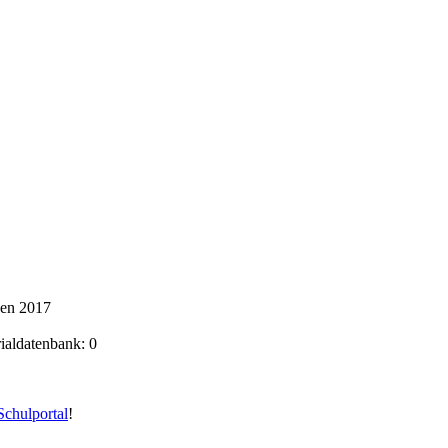
ken 2017
rialdatenbank: 0
chulportal
!