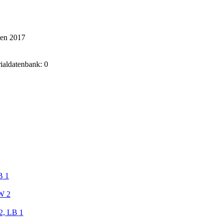
ken 2017
rialdatenbank: 0
B 1
W 2
2, LB 1