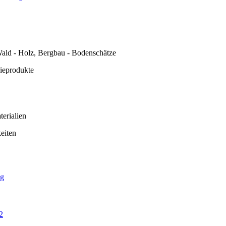
ald - Holz, Bergbau - Bodenschätze
rieprodukte
erialien
eiten
ng
2