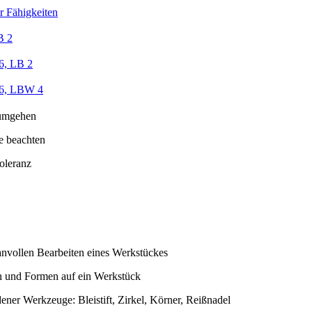
r Fähigkeiten
B 2
6, LB 2
/6, LBW 4
umgehen
e beachten
oleranz
nvollen Bearbeiten eines Werkstückes
 und Formen auf ein Werkstück
ner Werkzeuge: Bleistift, Zirkel, Körner, Reißnadel