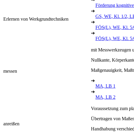
Förderung kognitive
➔
GS, WE, Kl. 1/2, L
Erlernen von Werkgrundtechniken
➔
FÖS(L), WE, Kl. 5/
➔
FÖS(L), WE, Kl. 5
mit Messwerkzeugen 
Nullkante, Körperkant
Maßgenauigkeit, Maßt
messen
➔
MA, LB 1
➔
MA, LB 2
Voraussetzung zum pla
Übertragen von Maßen
anreißen
Handhabung verschiede