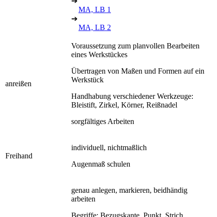
➔
MA, LB 1
➔
MA, LB 2
Voraussetzung zum planvollen Bearbeiten
eines Werkstückes
Übertragen von Maßen und Formen auf ein
Werkstück
anreißen
Handhabung verschiedener Werkzeuge:
Bleistift, Zirkel, Körner, Reißnadel
sorgfältiges Arbeiten
individuell, nichtmaßlich
Freihand
Augenmaß schulen
genau anlegen, markieren, beidhändig
arbeiten
Begriffe: Bezugskante, Punkt, Strich,