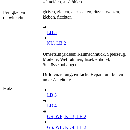
schneiden, aushöhlen
gießen, ziehen, ausstechen, ritzen, walzen,
Fertigkeiten
kleben, flechten
entwickeln
➔
LB 3
➔
KU, LB 2
Umsetzungsideen: Raumschmuck, Spielzeug,
Modelle, Webrahmen, Insektenhotel,
Schlüsselanhänger
Differenzierung: einfache Reparaturarbeiten
unter Anleitung
Holz
➔
LB 3
➔
LB 4
➔
GS, WE, Kl. 3, LB 2
➔
GS, WE, Kl. 4, LB 2