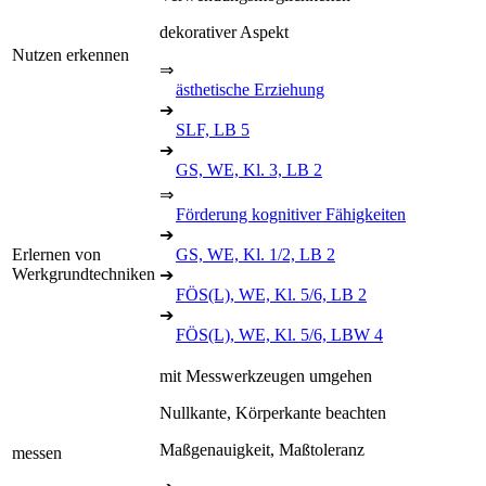
dekorativer Aspekt
Nutzen erkennen
⇒
ästhetische Erziehung
➔
SLF, LB 5
➔
GS, WE, Kl. 3, LB 2
⇒
Förderung kognitiver Fähigkeiten
➔
Erlernen von
GS, WE, Kl. 1/2, LB 2
Werkgrundtechniken
➔
FÖS(L), WE, Kl. 5/6, LB 2
➔
FÖS(L), WE, Kl. 5/6, LBW 4
mit Messwerkzeugen umgehen
Nullkante, Körperkante beachten
Maßgenauigkeit, Maßtoleranz
messen