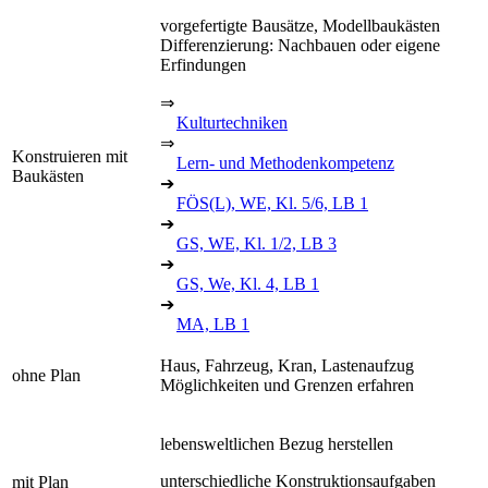
vorgefertigte Bausätze, Modellbaukästen
Differenzierung: Nachbauen oder eigene
Erfindungen
⇒
Kulturtechniken
⇒
Konstruieren mit
Lern- und Methodenkompetenz
Baukästen
➔
FÖS(L), WE, Kl. 5/6, LB 1
➔
GS, WE, Kl. 1/2, LB 3
➔
GS, We, Kl. 4, LB 1
➔
MA, LB 1
Haus, Fahrzeug, Kran, Lastenaufzug
ohne Plan
Möglichkeiten und Grenzen erfahren
lebensweltlichen Bezug herstellen
unterschiedliche Konstruktionsaufgaben
mit Plan