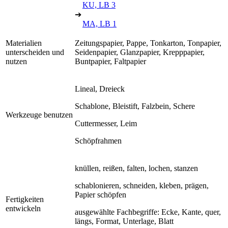
KU, LB 3
➔
MA, LB 1
Materialien
Zeitungspapier, Pappe, Tonkarton, Tonpapier,
unterscheiden und
Seidenpapier, Glanzpapier, Krepppapier,
nutzen
Buntpapier, Faltpapier
Lineal, Dreieck
Schablone, Bleistift, Falzbein, Schere
Werkzeuge benutzen
Cuttermesser, Leim
Schöpfrahmen
knüllen, reißen, falten, lochen, stanzen
schablonieren, schneiden, kleben, prägen,
Papier schöpfen
Fertigkeiten
entwickeln
ausgewählte Fachbegriffe: Ecke, Kante, quer,
längs, Format, Unterlage, Blatt