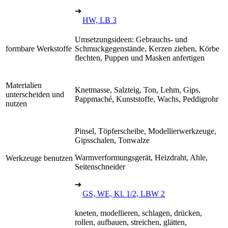
➔
HW, LB 3
Umsetzungsideen: Gebrauchs- und
formbare Werkstoffe
Schmuckgegenstände, Kerzen ziehen, Körbe
flechten, Puppen und Masken anfertigen
Materialien
Knetmasse, Salzteig, Ton, Lehm, Gips,
unterscheiden und
Pappmaché, Kunststoffe, Wachs, Peddigrohr
nutzen
Pinsel, Töpferscheibe, Modellierwerkzeuge,
Gipsschalen, Tonwalze
Warmverformungsgerät, Heizdraht, Ahle,
Werkzeuge benutzen
Seitenschneider
➔
GS, WE, Kl. 1/2, LBW 2
kneten, modellieren, schlagen, drücken,
rollen, aufbauen, streichen, glätten,