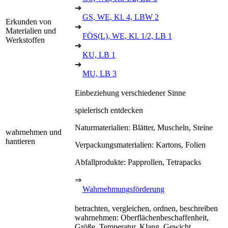
➔
GS, WE, Kl. 4, LBW 2
Erkunden von
➔
Materialien und
FÖS(L), WE, Kl. 1/2, LB 1
Werkstoffen
➔
KU, LB 1
➔
MU, LB 3
Einbeziehung verschiedener Sinne
spielerisch entdecken
Naturmaterialien: Blätter, Muscheln, Steine
wahrnehmen und
hantieren
Verpackungsmaterialien: Kartons, Folien
Abfallprodukte: Papprollen, Tetrapacks
⇒
Wahrnehmungsförderung
betrachten, vergleichen, ordnen, beschreiben
wahrnehmen: Oberflächenbeschaffenheit,
Größe, Temperatur, Klang, Gewicht