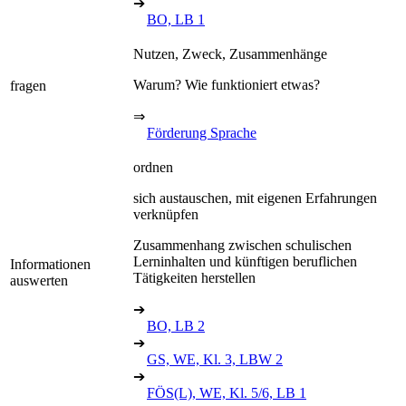
➔
BO, LB 1
Nutzen, Zweck, Zusammenhänge
Warum? Wie funktioniert etwas?
fragen
⇒
Förderung Sprache
ordnen
sich austauschen, mit eigenen Erfahrungen
verknüpfen
Zusammenhang zwischen schulischen
Lerninhalten und künftigen beruflichen
Informationen
Tätigkeiten herstellen
auswerten
➔
BO, LB 2
➔
GS, WE, Kl. 3, LBW 2
➔
FÖS(L), WE, Kl. 5/6, LB 1