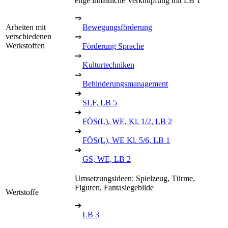
enge inhaltliche Verknüpfung mit LB 1
⇒
Arbeiten mit
Bewegungsförderung
verschiedenen
⇒
Werkstoffen
Förderung Sprache
⇒
Kulturtechniken
⇒
Behinderungsmanagement
➔
SLF, LB 5
➔
FÖS(L), WE, Kl. 1/2, LB 2
➔
FÖS(L), WE Kl. 5/6, LB 1
➔
GS, WE, LB 2
Umsetzungsideen: Spielzeug, Türme,
Figuren, Fantasiegebilde
Wertstoffe
➔
LB 3