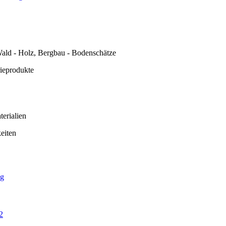
ald - Holz, Bergbau - Bodenschätze
rieprodukte
erialien
eiten
ng
2