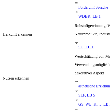
⇒
Förderung Sprache
➔
WDBK, LB 1
Rohstoffgewinnung: W
Naturprodukte, Indust
Herkunft erkennen
➔
SU, LB 1
Wertschätzung von Mat
Verwendungsmöglichk
dekorativer Aspekt
Nutzen erkennen
⇒
ästhetische Erziehu
➔
SLF, LB 5
➔
GS, WE, Kl. 3, LB 
⇒