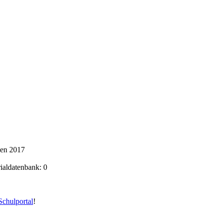
ken 2017
rialdatenbank: 0
chulportal
!