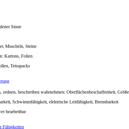
dener Sinne
ter, Muscheln, Steine
n: Kartons, Folien
llen, Tetrapacks
erung
en, ordnen, beschreiben wahrnehmen: Oberflächenbeschaffenheit, Größ
rkeit, Schwimmfähigkeit, elektrische Leitfähigkeit, Brennbarkeit
wer bearbeitbar
r Fähigkeiten