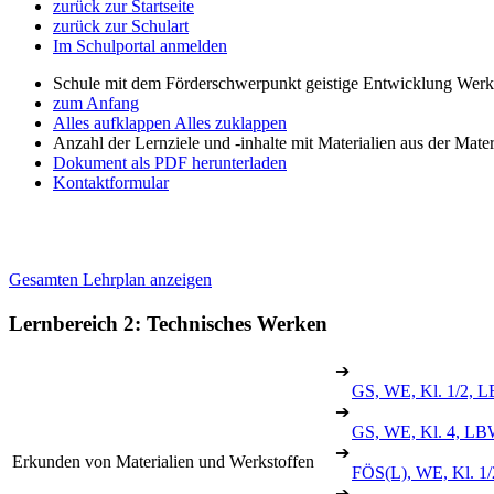
zurück zur Startseite
zurück zur Schulart
Im Schulportal anmelden
Schule mit dem Förderschwerpunkt geistige Entwicklung Wer
zum Anfang
Alles aufklappen
Alles zuklappen
Anzahl der Lernziele und -inhalte mit Materialien aus der Mate
Dokument als PDF herunterladen
Kontaktformular
Gesamten Lehrplan anzeigen
Lernbereich 2: Technisches Werken
➔
GS, WE, Kl. 1/2, L
➔
GS, WE, Kl. 4, LB
➔
Erkunden von Materialien und Werkstoffen
FÖS(L), WE, Kl. 1/
➔