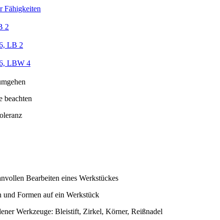
r Fähigkeiten
B 2
6, LB 2
/6, LBW 4
umgehen
e beachten
oleranz
nvollen Bearbeiten eines Werkstückes
 und Formen auf ein Werkstück
ner Werkzeuge: Bleistift, Zirkel, Körner, Reißnadel