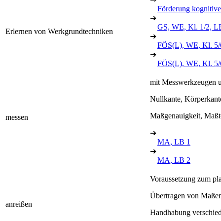
Förderung kognitive
➔
GS, WE, Kl. 1/2, L
Erlernen von Werkgrundtechniken
➔
FÖS(L), WE, Kl. 5/
➔
FÖS(L), WE, Kl. 5
mit Messwerkzeugen 
Nullkante, Körperkant
Maßgenauigkeit, Maßt
messen
➔
MA, LB 1
➔
MA, LB 2
Voraussetzung zum pla
Übertragen von Maßen
anreißen
Handhabung verschiede