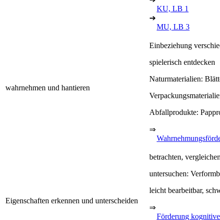
KU, LB 1
➔
MU, LB 3
Einbeziehung verschie
spielerisch entdecken
Naturmaterialien: Blät
wahrnehmen und hantieren
Verpackungsmaterialie
Abfallprodukte: Pappro
⇒
Wahrnehmungsförd
betrachten, vergleich
untersuchen: Verformba
leicht bearbeitbar, sch
Eigenschaften erkennen und unterscheiden
⇒
Förderung kognitive