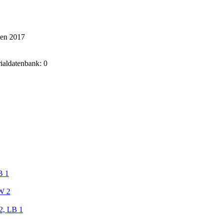
ken 2017
rialdatenbank: 0
B 1
W 2
2, LB 1