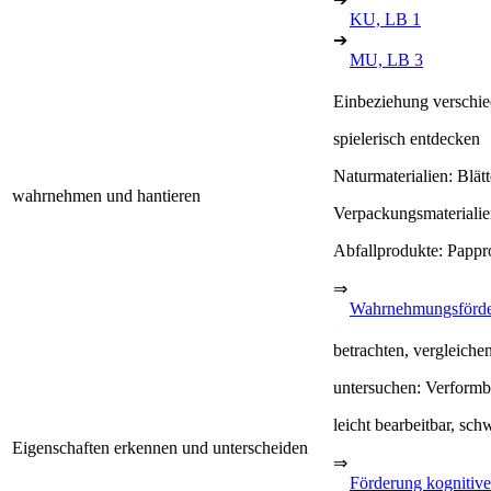
KU, LB 1
➔
MU, LB 3
Einbeziehung verschie
spielerisch entdecken
Naturmaterialien: Blät
wahrnehmen und hantieren
Verpackungsmaterialie
Abfallprodukte: Pappro
⇒
Wahrnehmungsförd
betrachten, vergleich
untersuchen: Verformba
leicht bearbeitbar, sch
Eigenschaften erkennen und unterscheiden
⇒
Förderung kognitive