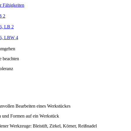
r Fähigkeiten
B 2
6, LB 2
/6, LBW 4
umgehen
e beachten
oleranz
nvollen Bearbeiten eines Werkstückes
 und Formen auf ein Werkstück
ner Werkzeuge: Bleistift, Zirkel, Körner, Reißnadel