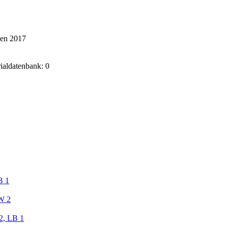
ken 2017
rialdatenbank: 0
B 1
W 2
2, LB 1