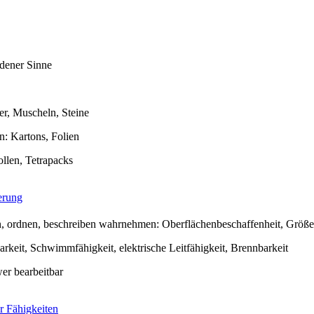
dener Sinne
ter, Muscheln, Steine
n: Kartons, Folien
llen, Tetrapacks
erung
en, ordnen, beschreiben wahrnehmen: Oberflächenbeschaffenheit, Größ
rkeit, Schwimmfähigkeit, elektrische Leitfähigkeit, Brennbarkeit
wer bearbeitbar
r Fähigkeiten