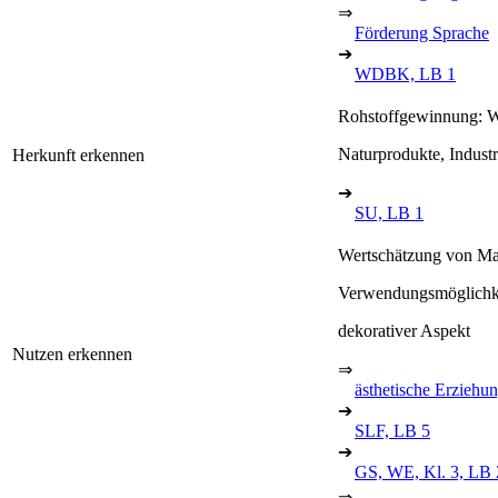
⇒
Förderung Sprache
➔
WDBK, LB 1
Rohstoffgewinnung: W
Naturprodukte, Indust
Herkunft erkennen
➔
SU, LB 1
Wertschätzung von Mat
Verwendungsmöglichk
dekorativer Aspekt
Nutzen erkennen
⇒
ästhetische Erziehu
➔
SLF, LB 5
➔
GS, WE, Kl. 3, LB 
⇒