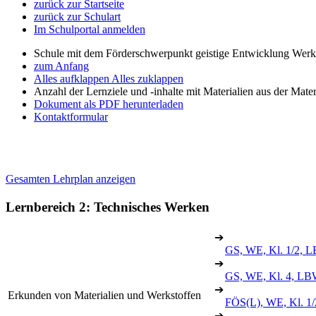
zurück zur Startseite
zurück zur Schulart
Im Schulportal anmelden
Schule mit dem Förderschwerpunkt geistige Entwicklung Wer
zum Anfang
Alles aufklappen
Alles zuklappen
Anzahl der Lernziele und -inhalte mit Materialien aus der Mate
Dokument als PDF herunterladen
Kontaktformular
Gesamten Lehrplan anzeigen
Lernbereich 2: Technisches Werken
➔
GS, WE, Kl. 1/2, L
➔
GS, WE, Kl. 4, LB
➔
Erkunden von Materialien und Werkstoffen
FÖS(L), WE, Kl. 1/
➔