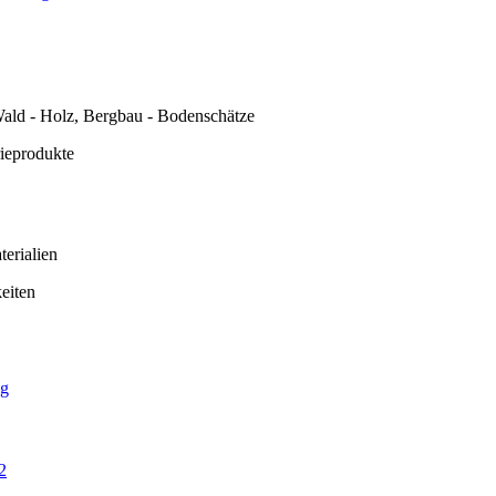
ald - Holz, Bergbau - Bodenschätze
rieprodukte
erialien
eiten
ng
2