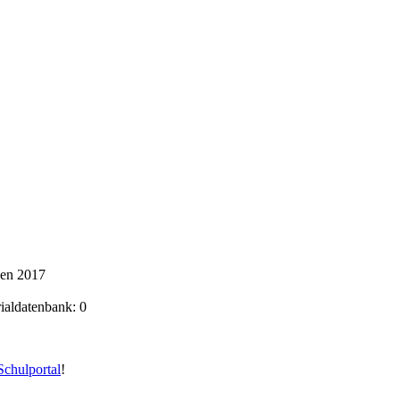
ken 2017
rialdatenbank: 0
chulportal
!