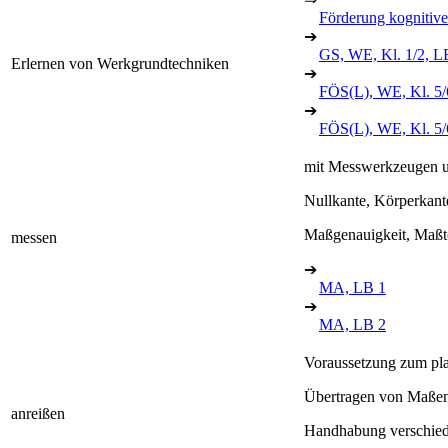
Förderung kognitive
➔
GS, WE, Kl. 1/2, L
Erlernen von Werkgrundtechniken
➔
FÖS(L), WE, Kl. 5/
➔
FÖS(L), WE, Kl. 5
mit Messwerkzeugen 
Nullkante, Körperkant
Maßgenauigkeit, Maßt
messen
➔
MA, LB 1
➔
MA, LB 2
Voraussetzung zum pla
Übertragen von Maßen
anreißen
Handhabung verschiede