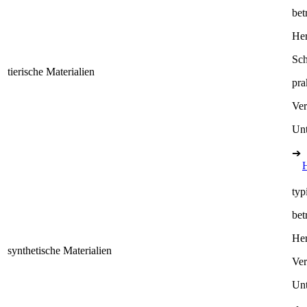
bet
Her
Sch
tierische Materialien
pra
Ve
Unt
➔
typ
bet
Her
synthetische Materialien
Ve
Unt