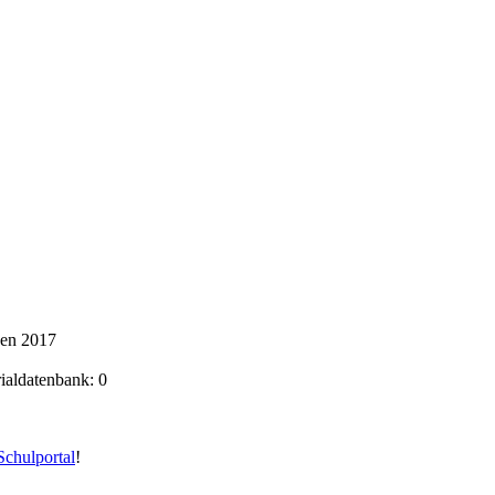
ken 2017
rialdatenbank: 0
chulportal
!