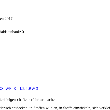
ken 2017
rialdatenbank: 0
GS, WE, Kl. 1/2, LBW 3
erialeigenschaften erfahrbar machen
elerisch entdecken: in Stoffen wühlen, in Stoffe einwickeln, sich verkl