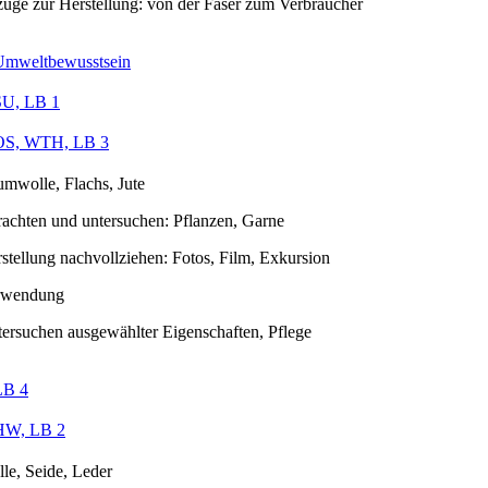
üge zur Herstellung: von der Faser zum Verbraucher
Umweltbewusstsein
SU, LB 1
OS, WTH, LB 3
mwolle, Flachs, Jute
rachten und untersuchen: Pflanzen, Garne
stellung nachvollziehen: Fotos, Film, Exkursion
rwendung
ersuchen ausgewählter Eigenschaften, Pflege
LB 4
HW, LB 2
le, Seide, Leder