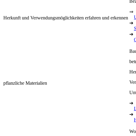
Bez
⇒
Herkunft und Verwendungsmöglichkeiten erfahren und erkennen
➔
➔
Bau
bet
Her
Ve
pflanzliche Materialien
Unt
➔
➔
Wol