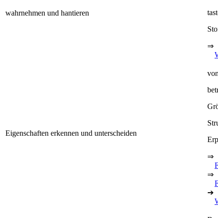
tas
wahrnehmen und hantieren
Sto
⇒
von
bet
Grö
Str
Eigenschaften erkennen und unterscheiden
Erp
⇒
⇒
F
➔