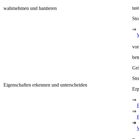
tas
wahrnehmen und hantieren
Sto
⇒
von
bet
Grö
Str
Eigenschaften erkennen und unterscheiden
Erp
⇒
⇒
F
➔