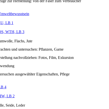
üge zur Herstellung: von der Faser zum Verbraucher
Umweltbewusstsein
SU, LB 1
OS, WTH, LB 3
mwolle, Flachs, Jute
rachten und untersuchen: Pflanzen, Garne
stellung nachvollziehen: Fotos, Film, Exkursion
rwendung
ersuchen ausgewählter Eigenschaften, Pflege
LB 4
HW, LB 2
le, Seide, Leder