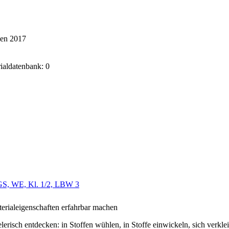
ken 2017
rialdatenbank: 0
GS, WE, Kl. 1/2, LBW 3
erialeigenschaften erfahrbar machen
elerisch entdecken: in Stoffen wühlen, in Stoffe einwickeln, sich verkl