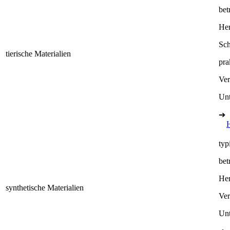
bet
Her
Sch
tierische Materialien
pra
Ve
Unt
➔
typ
bet
Her
synthetische Materialien
Ve
Unt