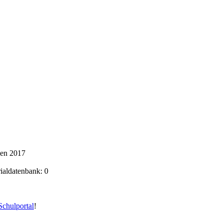
ken 2017
rialdatenbank: 0
chulportal
!