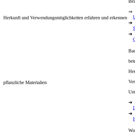
Bez
⇒
Herkunft und Verwendungsmöglichkeiten erfahren und erkennen
➔
➔
Bau
bet
Her
Ve
pflanzliche Materialien
Unt
➔
➔
Wol