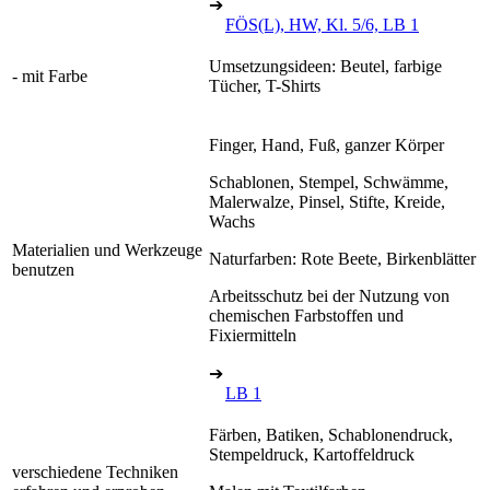
➔
FÖS(L), HW, Kl. 5/6, LB 1
Umsetzungsideen: Beutel, farbige
- mit Farbe
Tücher, T-Shirts
Finger, Hand, Fuß, ganzer Körper
Schablonen, Stempel, Schwämme,
Malerwalze, Pinsel, Stifte, Kreide,
Wachs
Materialien und Werkzeuge
Naturfarben: Rote Beete, Birkenblätter
benutzen
Arbeitsschutz bei der Nutzung von
chemischen Farbstoffen und
Fixiermitteln
➔
LB 1
Färben, Batiken, Schablonendruck,
Stempeldruck, Kartoffeldruck
verschiedene Techniken