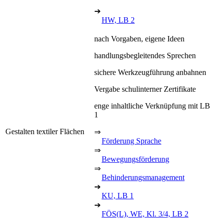
➔
HW, LB 2
nach Vorgaben, eigene Ideen
handlungsbegleitendes Sprechen
sichere Werkzeugführung anbahnen
Vergabe schulinterner Zertifikate
enge inhaltliche Verknüpfung mit LB
1
Gestalten textiler Flächen
⇒
Förderung Sprache
⇒
Bewegungsförderung
⇒
Behinderungsmanagement
➔
KU, LB 1
➔
FÖS(L), WE, Kl. 3/4, LB 2