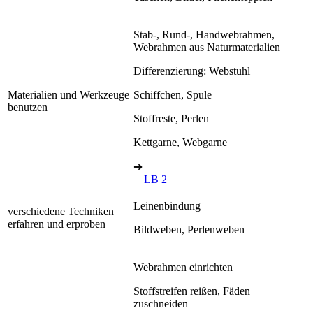
Stab-, Rund-, Handwebrahmen,
Webrahmen aus Naturmaterialien
Differenzierung: Webstuhl
Materialien und Werkzeuge
Schiffchen, Spule
benutzen
Stoffreste, Perlen
Kettgarne, Webgarne
➔
LB 2
Leinenbindung
verschiedene Techniken
erfahren und erproben
Bildweben, Perlenweben
Webrahmen einrichten
Stoffstreifen reißen, Fäden
zuschneiden