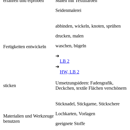
erfahren und erproben
Malen mit Textilfarben
Seidenmalerei
abbinden, wickeln, knoten, sprühen
drucken, malen
waschen, bügeln
Fertigkeiten entwickeln
➔
LB 2
➔
HW, LB 2
Umsetzungsideen: Fadengrafik,
sticken
Deckchen, textile Flächen verschönern
Sticknadel, Stickgarne, Stickschere
Lochkarten, Vorlagen
Materialien und Werkzeuge
benutzen
geeignete Stoffe