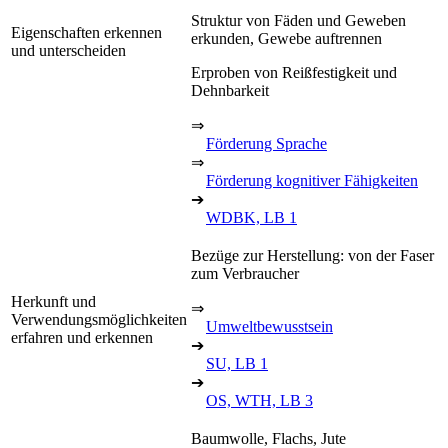
Struktur von Fäden und Geweben
Eigenschaften erkennen
erkunden, Gewebe auftrennen
und unterscheiden
Erproben von Reißfestigkeit und
Dehnbarkeit
⇒
Förderung Sprache
⇒
Förderung kognitiver Fähigkeiten
➔
WDBK, LB 1
Bezüge zur Herstellung: von der Faser
zum Verbraucher
Herkunft und
⇒
Verwendungsmöglichkeiten
Umweltbewusstsein
erfahren und erkennen
➔
SU, LB 1
➔
OS, WTH, LB 3
Baumwolle, Flachs, Jute