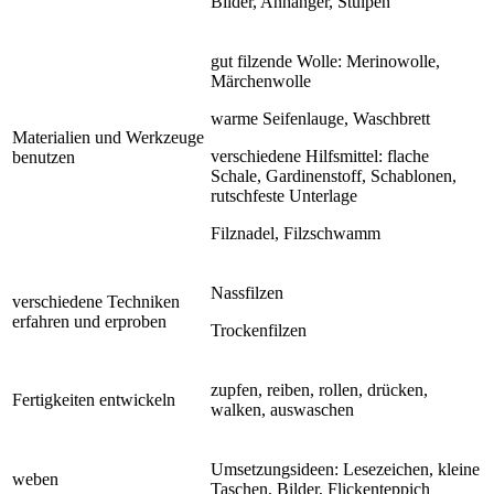
Bilder, Anhänger, Stulpen
gut filzende Wolle: Merinowolle,
Märchenwolle
warme Seifenlauge, Waschbrett
Materialien und Werkzeuge
verschiedene Hilfsmittel: flache
benutzen
Schale, Gardinenstoff, Schablonen,
rutschfeste Unterlage
Filznadel, Filzschwamm
Nassfilzen
verschiedene Techniken
erfahren und erproben
Trockenfilzen
zupfen, reiben, rollen, drücken,
Fertigkeiten entwickeln
walken, auswaschen
Umsetzungsideen: Lesezeichen, kleine
weben
Taschen, Bilder, Flickenteppich