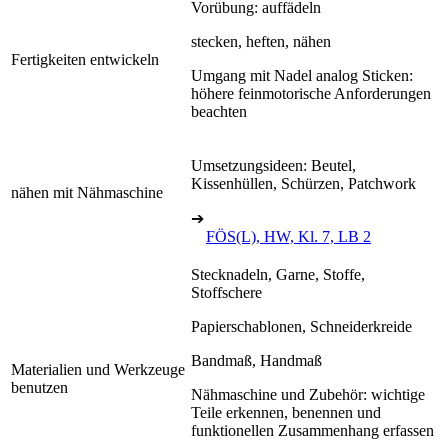
Vorübung: auffädeln
stecken, heften, nähen
Fertigkeiten entwickeln
Umgang mit Nadel analog Sticken:
höhere feinmotorische Anforderungen
beachten
Umsetzungsideen: Beutel,
Kissenhüllen, Schürzen, Patchwork
nähen mit Nähmaschine
➔
FÖS(L), HW, Kl. 7, LB 2
Stecknadeln, Garne, Stoffe,
Stoffschere
Papierschablonen, Schneiderkreide
Bandmaß, Handmaß
Materialien und Werkzeuge
benutzen
Nähmaschine und Zubehör: wichtige
Teile erkennen, benennen und
funktionellen Zusammenhang erfassen