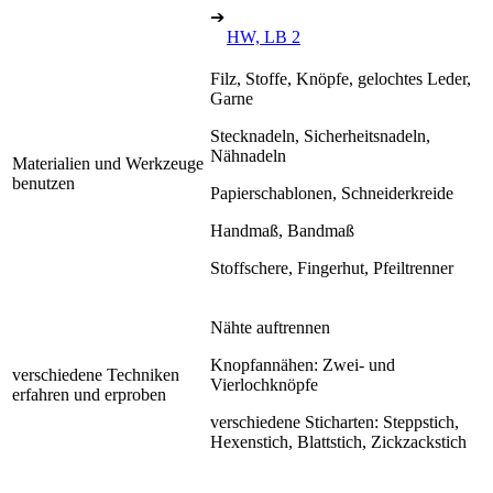
➔
HW, LB 2
Filz, Stoffe, Knöpfe, gelochtes Leder,
Garne
Stecknadeln, Sicherheitsnadeln,
Nähnadeln
Materialien und Werkzeuge
benutzen
Papierschablonen, Schneiderkreide
Handmaß, Bandmaß
Stoffschere, Fingerhut, Pfeiltrenner
Nähte auftrennen
Knopfannähen: Zwei- und
verschiedene Techniken
Vierlochknöpfe
erfahren und erproben
verschiedene Sticharten: Steppstich,
Hexenstich, Blattstich, Zickzackstich