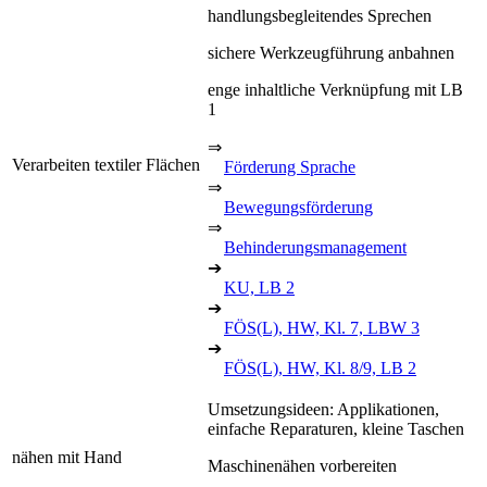
handlungsbegleitendes Sprechen
sichere Werkzeugführung anbahnen
enge inhaltliche Verknüpfung mit LB
1
⇒
Verarbeiten textiler Flächen
Förderung Sprache
⇒
Bewegungsförderung
⇒
Behinderungsmanagement
➔
KU, LB 2
➔
FÖS(L), HW, Kl. 7, LBW 3
➔
FÖS(L), HW, Kl. 8/9, LB 2
Umsetzungsideen: Applikationen,
einfache Reparaturen, kleine Taschen
nähen mit Hand
Maschinenähen vorbereiten