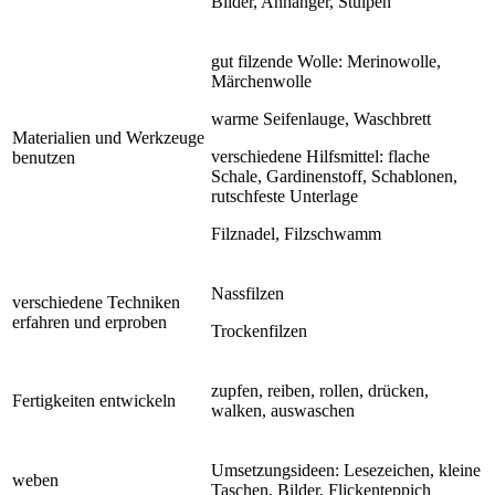
Bilder, Anhänger, Stulpen
gut filzende Wolle: Merinowolle,
Märchenwolle
warme Seifenlauge, Waschbrett
Materialien und Werkzeuge
verschiedene Hilfsmittel: flache
benutzen
Schale, Gardinenstoff, Schablonen,
rutschfeste Unterlage
Filznadel, Filzschwamm
Nassfilzen
verschiedene Techniken
erfahren und erproben
Trockenfilzen
zupfen, reiben, rollen, drücken,
Fertigkeiten entwickeln
walken, auswaschen
Umsetzungsideen: Lesezeichen, kleine
weben
Taschen, Bilder, Flickenteppich