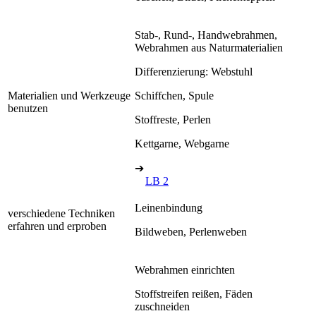
Stab-, Rund-, Handwebrahmen,
Webrahmen aus Naturmaterialien
Differenzierung: Webstuhl
Materialien und Werkzeuge
Schiffchen, Spule
benutzen
Stoffreste, Perlen
Kettgarne, Webgarne
➔
LB 2
Leinenbindung
verschiedene Techniken
erfahren und erproben
Bildweben, Perlenweben
Webrahmen einrichten
Stoffstreifen reißen, Fäden
zuschneiden