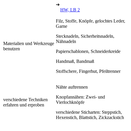
➔
HW, LB 2
Filz, Stoffe, Knöpfe, gelochtes Leder,
Garne
Stecknadeln, Sicherheitsnadeln,
Nähnadeln
Materialien und Werkzeuge
benutzen
Papierschablonen, Schneiderkreide
Handmaß, Bandmaß
Stoffschere, Fingerhut, Pfeiltrenner
Nähte auftrennen
Knopfannähen: Zwei- und
verschiedene Techniken
Vierlochknöpfe
erfahren und erproben
verschiedene Sticharten: Steppstich,
Hexenstich, Blattstich, Zickzackstich