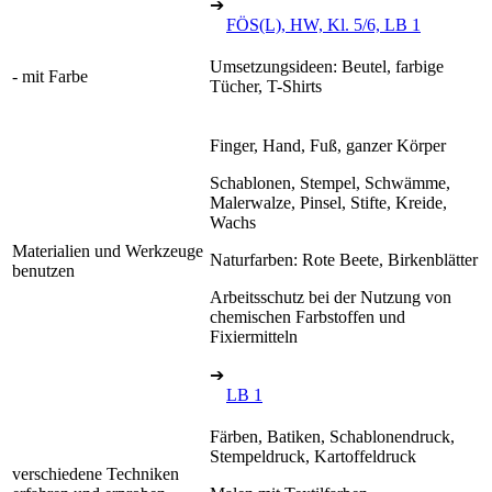
➔
FÖS(L), HW, Kl. 5/6, LB 1
Umsetzungsideen: Beutel, farbige
- mit Farbe
Tücher, T-Shirts
Finger, Hand, Fuß, ganzer Körper
Schablonen, Stempel, Schwämme,
Malerwalze, Pinsel, Stifte, Kreide,
Wachs
Materialien und Werkzeuge
Naturfarben: Rote Beete, Birkenblätter
benutzen
Arbeitsschutz bei der Nutzung von
chemischen Farbstoffen und
Fixiermitteln
➔
LB 1
Färben, Batiken, Schablonendruck,
Stempeldruck, Kartoffeldruck
verschiedene Techniken