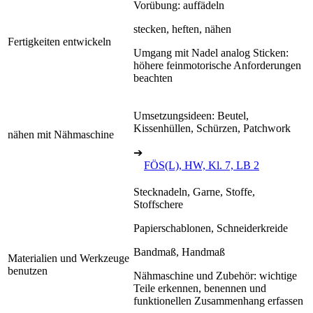
Vorübung: auffädeln
stecken, heften, nähen
Fertigkeiten entwickeln
Umgang mit Nadel analog Sticken:
höhere feinmotorische Anforderungen
beachten
Umsetzungsideen: Beutel,
Kissenhüllen, Schürzen, Patchwork
nähen mit Nähmaschine
➔
FÖS(L), HW, Kl. 7, LB 2
Stecknadeln, Garne, Stoffe,
Stoffschere
Papierschablonen, Schneiderkreide
Bandmaß, Handmaß
Materialien und Werkzeuge
benutzen
Nähmaschine und Zubehör: wichtige
Teile erkennen, benennen und
funktionellen Zusammenhang erfassen