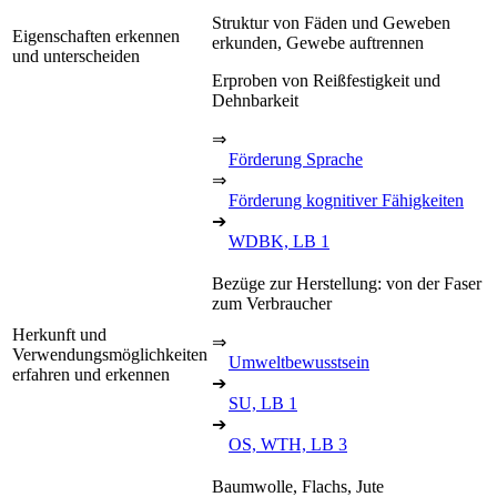
Struktur von Fäden und Geweben
Eigenschaften erkennen
erkunden, Gewebe auftrennen
und unterscheiden
Erproben von Reißfestigkeit und
Dehnbarkeit
⇒
Förderung Sprache
⇒
Förderung kognitiver Fähigkeiten
➔
WDBK, LB 1
Bezüge zur Herstellung: von der Faser
zum Verbraucher
Herkunft und
⇒
Verwendungsmöglichkeiten
Umweltbewusstsein
erfahren und erkennen
➔
SU, LB 1
➔
OS, WTH, LB 3
Baumwolle, Flachs, Jute