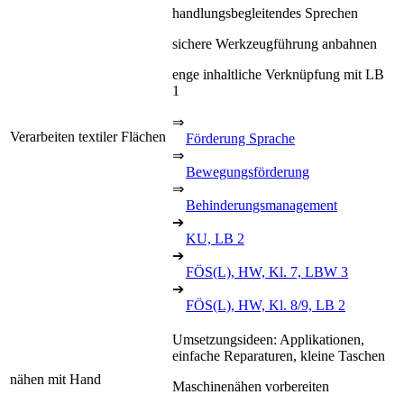
handlungsbegleitendes Sprechen
sichere Werkzeugführung anbahnen
enge inhaltliche Verknüpfung mit LB
1
⇒
Verarbeiten textiler Flächen
Förderung Sprache
⇒
Bewegungsförderung
⇒
Behinderungsmanagement
➔
KU, LB 2
➔
FÖS(L), HW, Kl. 7, LBW 3
➔
FÖS(L), HW, Kl. 8/9, LB 2
Umsetzungsideen: Applikationen,
einfache Reparaturen, kleine Taschen
nähen mit Hand
Maschinenähen vorbereiten