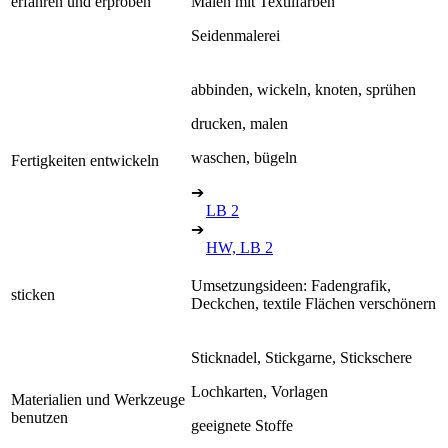
erfahren und erproben
Malen mit Textilfarben
Seidenmalerei
abbinden, wickeln, knoten, sprühen
drucken, malen
waschen, bügeln
Fertigkeiten entwickeln
➔
LB 2
➔
HW, LB 2
Umsetzungsideen: Fadengrafik,
sticken
Deckchen, textile Flächen verschönern
Sticknadel, Stickgarne, Stickschere
Lochkarten, Vorlagen
Materialien und Werkzeuge
benutzen
geeignete Stoffe