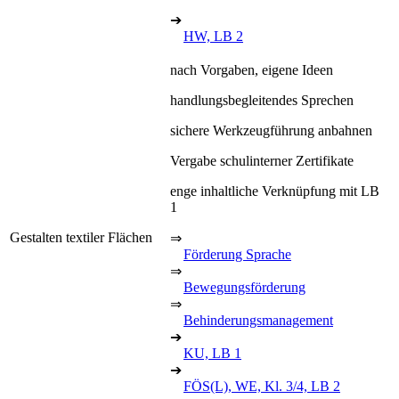
➔
HW, LB 2
nach Vorgaben, eigene Ideen
handlungsbegleitendes Sprechen
sichere Werkzeugführung anbahnen
Vergabe schulinterner Zertifikate
enge inhaltliche Verknüpfung mit LB
1
Gestalten textiler Flächen
⇒
Förderung Sprache
⇒
Bewegungsförderung
⇒
Behinderungsmanagement
➔
KU, LB 1
➔
FÖS(L), WE, Kl. 3/4, LB 2