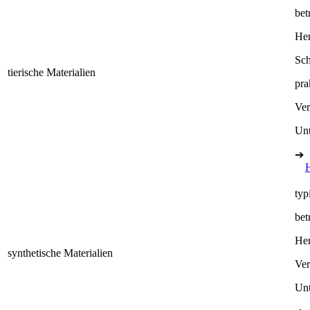
bet
Her
Sch
tierische Materialien
pra
Ve
Unt
➔
typ
bet
Her
synthetische Materialien
Ve
Unt