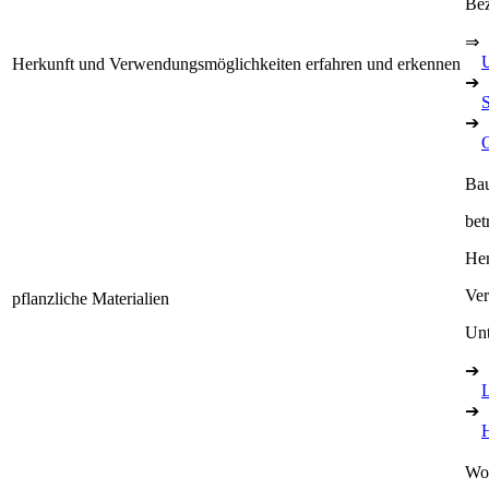
Bez
⇒
Herkunft und Verwendungsmöglichkeiten erfahren und erkennen
➔
➔
Bau
bet
Her
Ve
pflanzliche Materialien
Unt
➔
➔
Wol