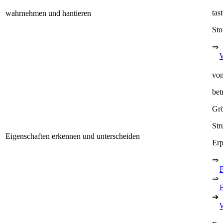
tas
wahrnehmen und hantieren
Sto
⇒
von
bet
Grö
Str
Eigenschaften erkennen und unterscheiden
Erp
⇒
⇒
F
➔