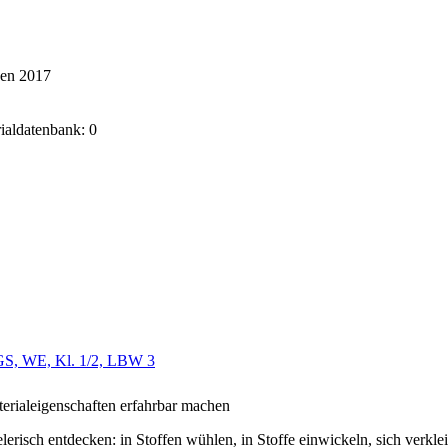
ken 2017
rialdatenbank: 0
GS, WE, Kl. 1/2, LBW 3
erialeigenschaften erfahrbar machen
elerisch entdecken: in Stoffen wühlen, in Stoffe einwickeln, sich verkl