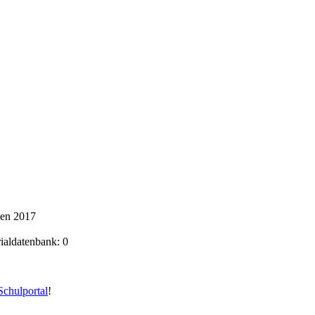
ken 2017
rialdatenbank: 0
chulportal
!