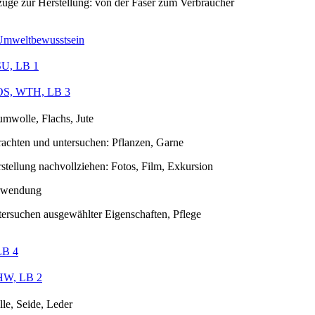
üge zur Herstellung: von der Faser zum Verbraucher
Umweltbewusstsein
SU, LB 1
OS, WTH, LB 3
mwolle, Flachs, Jute
rachten und untersuchen: Pflanzen, Garne
stellung nachvollziehen: Fotos, Film, Exkursion
rwendung
ersuchen ausgewählter Eigenschaften, Pflege
LB 4
HW, LB 2
le, Seide, Leder