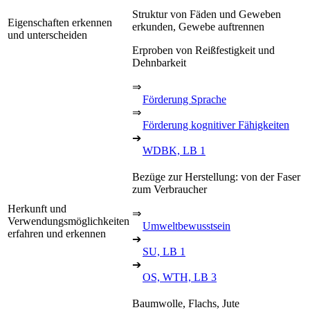
Struktur von Fäden und Geweben
Eigenschaften erkennen
erkunden, Gewebe auftrennen
und unterscheiden
Erproben von Reißfestigkeit und
Dehnbarkeit
⇒
Förderung Sprache
⇒
Förderung kognitiver Fähigkeiten
➔
WDBK, LB 1
Bezüge zur Herstellung: von der Faser
zum Verbraucher
Herkunft und
⇒
Verwendungsmöglichkeiten
Umweltbewusstsein
erfahren und erkennen
➔
SU, LB 1
➔
OS, WTH, LB 3
Baumwolle, Flachs, Jute