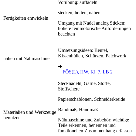
Vorübung: auffädeln
stecken, heften, nähen
Fertigkeiten entwickeln
Umgang mit Nadel analog Sticken:
höhere feinmotorische Anforderungen
beachten
Umsetzungsideen: Beutel,
Kissenhüllen, Schürzen, Patchwork
nähen mit Nähmaschine
➔
FÖS(L), HW, Kl. 7, LB 2
Stecknadeln, Garne, Stoffe,
Stoffschere
Papierschablonen, Schneiderkreide
Bandmaß, Handmaß
Materialien und Werkzeuge
benutzen
Nähmaschine und Zubehör: wichtige
Teile erkennen, benennen und
funktionellen Zusammenhang erfassen