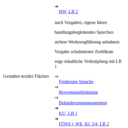
➔
HW, LB 2
nach Vorgaben, eigene Ideen
handlungsbegleitendes Sprechen
sichere Werkzeugführung anbahnen
Vergabe schulinterner Zertifikate
enge inhaltliche Verknüpfung mit LB
1
Gestalten textiler Flächen
⇒
Förderung Sprache
⇒
Bewegungsförderung
⇒
Behinderungsmanagement
➔
KU, LB 1
➔
FÖS(L), WE, Kl. 3/4, LB 2