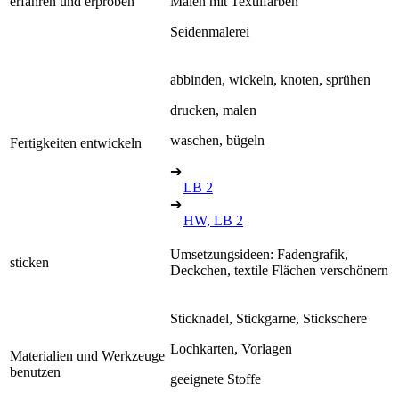
erfahren und erproben
Malen mit Textilfarben
Seidenmalerei
abbinden, wickeln, knoten, sprühen
drucken, malen
waschen, bügeln
Fertigkeiten entwickeln
➔
LB 2
➔
HW, LB 2
Umsetzungsideen: Fadengrafik,
sticken
Deckchen, textile Flächen verschönern
Sticknadel, Stickgarne, Stickschere
Lochkarten, Vorlagen
Materialien und Werkzeuge
benutzen
geeignete Stoffe