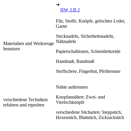
➔
HW, LB 2
Filz, Stoffe, Knöpfe, gelochtes Leder,
Garne
Stecknadeln, Sicherheitsnadeln,
Nähnadeln
Materialien und Werkzeuge
benutzen
Papierschablonen, Schneiderkreide
Handmaß, Bandmaß
Stoffschere, Fingerhut, Pfeiltrenner
Nähte auftrennen
Knopfannähen: Zwei- und
verschiedene Techniken
Vierlochknöpfe
erfahren und erproben
verschiedene Sticharten: Steppstich,
Hexenstich, Blattstich, Zickzackstich