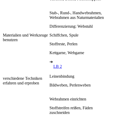
Stab-, Rund-, Handwebrahmen,
Webrahmen aus Naturmaterialien
Differenzierung: Webstuhl
Materialien und Werkzeuge
Schiffchen, Spule
benutzen
Stoffreste, Perlen
Kettgarne, Webgarne
➔
LB 2
Leinenbindung
verschiedene Techniken
erfahren und erproben
Bildweben, Perlenweben
Webrahmen einrichten
Stoffstreifen reißen, Fäden
zuschneiden