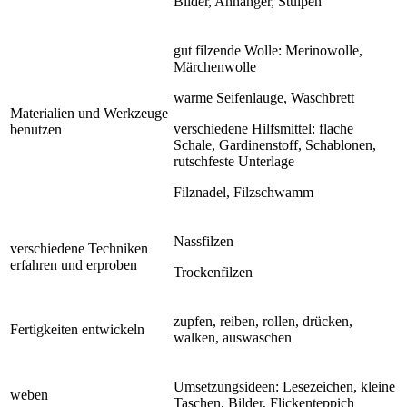
Bilder, Anhänger, Stulpen
gut filzende Wolle: Merinowolle,
Märchenwolle
warme Seifenlauge, Waschbrett
Materialien und Werkzeuge
verschiedene Hilfsmittel: flache
benutzen
Schale, Gardinenstoff, Schablonen,
rutschfeste Unterlage
Filznadel, Filzschwamm
Nassfilzen
verschiedene Techniken
erfahren und erproben
Trockenfilzen
zupfen, reiben, rollen, drücken,
Fertigkeiten entwickeln
walken, auswaschen
Umsetzungsideen: Lesezeichen, kleine
weben
Taschen, Bilder, Flickenteppich