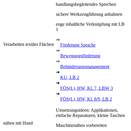
handlungsbegleitendes Sprechen
sichere Werkzeugführung anbahnen
enge inhaltliche Verknüpfung mit LB
1
⇒
Verarbeiten textiler Flächen
Förderung Sprache
⇒
Bewegungsförderung
⇒
Behinderungsmanagement
➔
KU, LB 2
➔
FÖS(L), HW, Kl. 7, LBW 3
➔
FÖS(L), HW, Kl. 8/9, LB 2
Umsetzungsideen: Applikationen,
einfache Reparaturen, kleine Taschen
nähen mit Hand
Maschinenähen vorbereiten