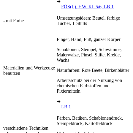
➔
FÖS(L), HW, Kl. 5/6, LB 1
Umsetzungsideen: Beutel, farbige
- mit Farbe
Tücher, T-Shirts
Finger, Hand, Fuß, ganzer Körper
Schablonen, Stempel, Schwämme,
Malerwalze, Pinsel, Stifte, Kreide,
Wachs
Materialien und Werkzeuge
Naturfarben: Rote Beete, Birkenblätter
benutzen
Arbeitsschutz bei der Nutzung von
chemischen Farbstoffen und
Fixiermitteln
➔
LB 1
Färben, Batiken, Schablonendruck,
Stempeldruck, Kartoffeldruck
verschiedene Techniken