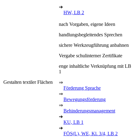
➔
HW, LB 2
nach Vorgaben, eigene Ideen
handlungsbegleitendes Sprechen
sichere Werkzeugführung anbahnen
Vergabe schulinterner Zertifikate
enge inhaltliche Verknüpfung mit LB
1
Gestalten textiler Flächen
⇒
Förderung Sprache
⇒
Bewegungsförderung
⇒
Behinderungsmanagement
➔
KU, LB 1
➔
FÖS(L), WE, Kl. 3/4, LB 2