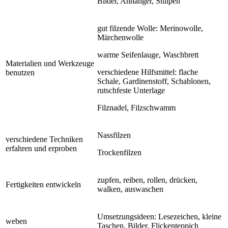
Bilder, Anhänger, Stulpen
gut filzende Wolle: Merinowolle,
Märchenwolle
warme Seifenlauge, Waschbrett
Materialien und Werkzeuge
verschiedene Hilfsmittel: flache
benutzen
Schale, Gardinenstoff, Schablonen,
rutschfeste Unterlage
Filznadel, Filzschwamm
Nassfilzen
verschiedene Techniken
erfahren und erproben
Trockenfilzen
zupfen, reiben, rollen, drücken,
Fertigkeiten entwickeln
walken, auswaschen
Umsetzungsideen: Lesezeichen, kleine
weben
Taschen, Bilder, Flickenteppich