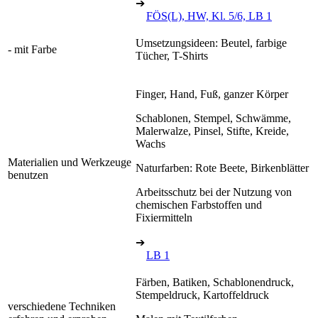
➔
FÖS(L), HW, Kl. 5/6, LB 1
Umsetzungsideen: Beutel, farbige
- mit Farbe
Tücher, T-Shirts
Finger, Hand, Fuß, ganzer Körper
Schablonen, Stempel, Schwämme,
Malerwalze, Pinsel, Stifte, Kreide,
Wachs
Materialien und Werkzeuge
Naturfarben: Rote Beete, Birkenblätter
benutzen
Arbeitsschutz bei der Nutzung von
chemischen Farbstoffen und
Fixiermitteln
➔
LB 1
Färben, Batiken, Schablonendruck,
Stempeldruck, Kartoffeldruck
verschiedene Techniken