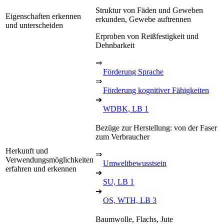
Struktur von Fäden und Geweben
Eigenschaften erkennen
erkunden, Gewebe auftrennen
und unterscheiden
Erproben von Reißfestigkeit und
Dehnbarkeit
⇒
Förderung Sprache
⇒
Förderung kognitiver Fähigkeiten
➔
WDBK, LB 1
Bezüge zur Herstellung: von der Faser
zum Verbraucher
Herkunft und
⇒
Verwendungsmöglichkeiten
Umweltbewusstsein
erfahren und erkennen
➔
SU, LB 1
➔
OS, WTH, LB 3
Baumwolle, Flachs, Jute