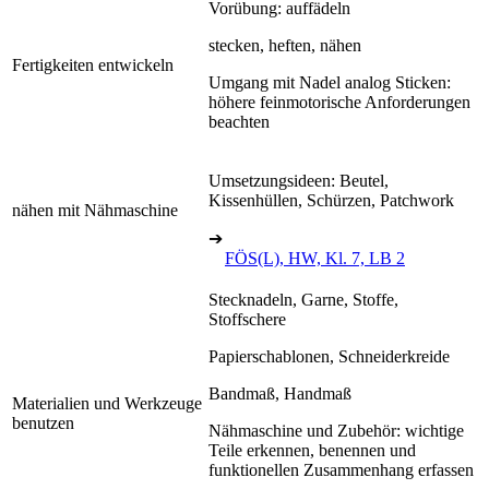
Vorübung: auffädeln
stecken, heften, nähen
Fertigkeiten entwickeln
Umgang mit Nadel analog Sticken:
höhere feinmotorische Anforderungen
beachten
Umsetzungsideen: Beutel,
Kissenhüllen, Schürzen, Patchwork
nähen mit Nähmaschine
➔
FÖS(L), HW, Kl. 7, LB 2
Stecknadeln, Garne, Stoffe,
Stoffschere
Papierschablonen, Schneiderkreide
Bandmaß, Handmaß
Materialien und Werkzeuge
benutzen
Nähmaschine und Zubehör: wichtige
Teile erkennen, benennen und
funktionellen Zusammenhang erfassen