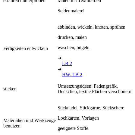
erfahren und erproben
Malen mit Textilfarben
Seidenmalerei
abbinden, wickeln, knoten, sprühen
drucken, malen
waschen, bügeln
Fertigkeiten entwickeln
➔
LB 2
➔
HW, LB 2
Umsetzungsideen: Fadengrafik,
sticken
Deckchen, textile Flächen verschönern
Sticknadel, Stickgarne, Stickschere
Lochkarten, Vorlagen
Materialien und Werkzeuge
benutzen
geeignete Stoffe