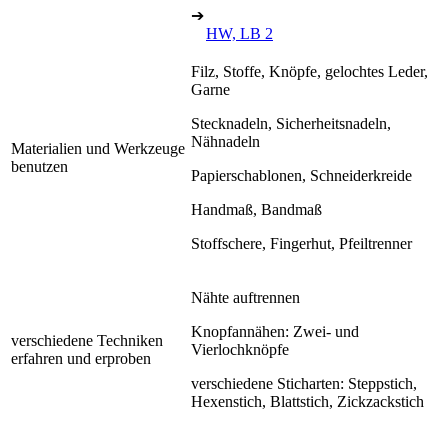
➔
HW, LB 2
Filz, Stoffe, Knöpfe, gelochtes Leder,
Garne
Stecknadeln, Sicherheitsnadeln,
Nähnadeln
Materialien und Werkzeuge
benutzen
Papierschablonen, Schneiderkreide
Handmaß, Bandmaß
Stoffschere, Fingerhut, Pfeiltrenner
Nähte auftrennen
Knopfannähen: Zwei- und
verschiedene Techniken
Vierlochknöpfe
erfahren und erproben
verschiedene Sticharten: Steppstich,
Hexenstich, Blattstich, Zickzackstich