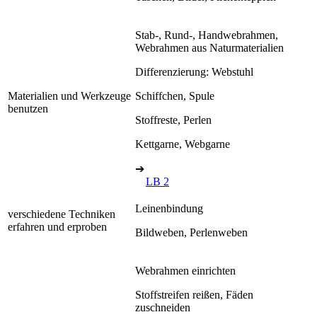
Stab-, Rund-, Handwebrahmen,
Webrahmen aus Naturmaterialien
Differenzierung: Webstuhl
Materialien und Werkzeuge
Schiffchen, Spule
benutzen
Stoffreste, Perlen
Kettgarne, Webgarne
➔
LB 2
Leinenbindung
verschiedene Techniken
erfahren und erproben
Bildweben, Perlenweben
Webrahmen einrichten
Stoffstreifen reißen, Fäden
zuschneiden