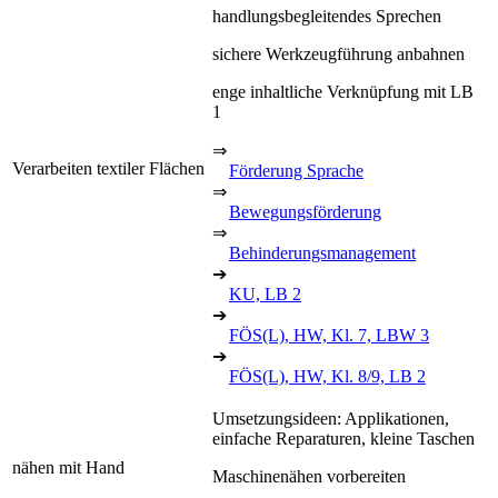
handlungsbegleitendes Sprechen
sichere Werkzeugführung anbahnen
enge inhaltliche Verknüpfung mit LB
1
⇒
Verarbeiten textiler Flächen
Förderung Sprache
⇒
Bewegungsförderung
⇒
Behinderungsmanagement
➔
KU, LB 2
➔
FÖS(L), HW, Kl. 7, LBW 3
➔
FÖS(L), HW, Kl. 8/9, LB 2
Umsetzungsideen: Applikationen,
einfache Reparaturen, kleine Taschen
nähen mit Hand
Maschinenähen vorbereiten