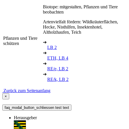
Biotope: mitgestalten, Pflanzen und Tiere
beobachten
Artenvielfalt fördern: Wildkräuterflächen,
Hecke, Nisthilfen, Insektenhotel,
Altholzhaufen, Teich
Pflanzen und Tiere
➔
schützen
LB 2
➔
ETH, LB 4
➔
RE/e, LB 2
➔
RE/k, LB 2
Zurück zum Seitenanfang
×
faq_modal_button_schliessen test text
Herausgeber