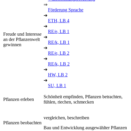
⇒
Förderung Sprache
➔
ETH, LB 4
➔
RE/e, LB 1
Freude und Interesse
➔
an der Pflanzenwelt
RE/k, LB 1
gewinnen
➔
RE/e, LB 2
➔
RE/k, LB 2
➔
HW, LB 2
➔
SU, LB 1
Schönheit empfinden, Pflanzen betrachten,
Pflanzen erleben
fühlen, riechen, schmecken
vergleichen, beschreiben
Pflanzen beobachten
Bau und Entwicklung ausgewählter Pflanzen