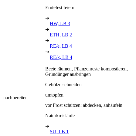
Erntefest feiern
➔
HW, LB 3
➔
ETH, LB 2
➔
RE/e, LB 4
➔
RE/k, LB 4
Beete räumen, Pflanzenreste kompostieren,
Gründünger ausbringen
Gehölze schneiden
umtopfen
nachbereiten
vor Frost schützen: abdecken, anhäufeln
Naturkreisläufe
➔
SU, LB 1