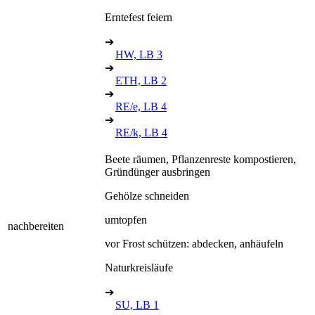
Erntefest feiern
➔
HW, LB 3
➔
ETH, LB 2
➔
RE/e, LB 4
➔
RE/k, LB 4
Beete räumen, Pflanzenreste kompostieren,
Gründünger ausbringen
Gehölze schneiden
umtopfen
nachbereiten
vor Frost schützen: abdecken, anhäufeln
Naturkreisläufe
➔
SU, LB 1