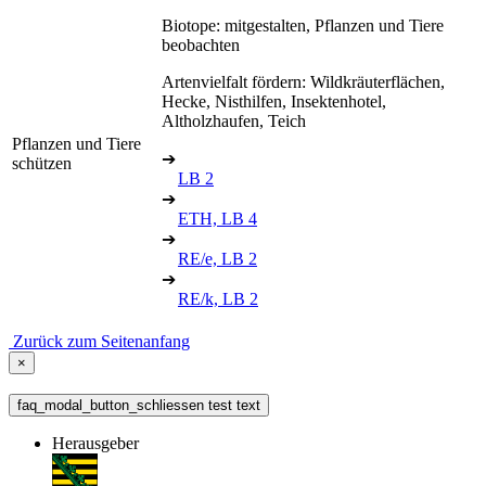
Biotope: mitgestalten, Pflanzen und Tiere
beobachten
Artenvielfalt fördern: Wildkräuterflächen,
Hecke, Nisthilfen, Insektenhotel,
Altholzhaufen, Teich
Pflanzen und Tiere
➔
schützen
LB 2
➔
ETH, LB 4
➔
RE/e, LB 2
➔
RE/k, LB 2
Zurück zum Seitenanfang
×
faq_modal_button_schliessen test text
Herausgeber