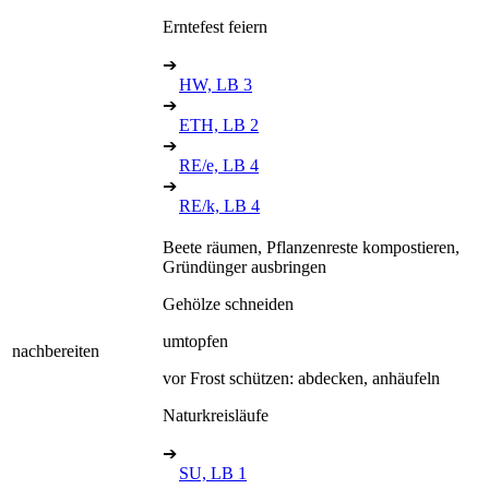
Erntefest feiern
➔
HW, LB 3
➔
ETH, LB 2
➔
RE/e, LB 4
➔
RE/k, LB 4
Beete räumen, Pflanzenreste kompostieren,
Gründünger ausbringen
Gehölze schneiden
umtopfen
nachbereiten
vor Frost schützen: abdecken, anhäufeln
Naturkreisläufe
➔
SU, LB 1