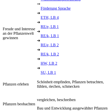
⇒
Förderung Sprache
➔
ETH, LB 4
➔
RE/e, LB 1
Freude und Interesse
➔
an der Pflanzenwelt
RE/k, LB 1
gewinnen
➔
RE/e, LB 2
➔
RE/k, LB 2
➔
HW, LB 2
➔
SU, LB 1
Schönheit empfinden, Pflanzen betrachten,
Pflanzen erleben
fühlen, riechen, schmecken
vergleichen, beschreiben
Pflanzen beobachten
Bau und Entwicklung ausgewählter Pflanzen