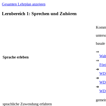
Gesamten Lehrplan anzeigen
Lernbereich 1: Sprechen und Zuhören
Kommun
unters
basal
⇒
Wah
Sprache erleben
⇒
För
➔
WDB
➔
WDB
➔
WDB
gemein
sprachliche Zuwendung erfahren