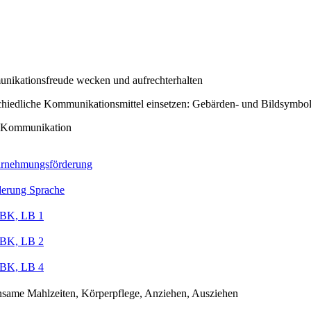
ikationsfreude wecken und aufrechterhalten
chiedliche Kommunikationsmittel einsetzen: Gebärden- und Bildsymbo
e Kommunikation
rnehmungsförderung
derung Sprache
K, LB 1
K, LB 2
K, LB 4
same Mahlzeiten, Körperpflege, Anziehen, Ausziehen