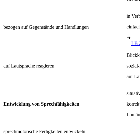
in Ver
einfac
bezogen auf Gegenstände und Handlungen
➔
LB 
Blickk
auf Lautsprache reagieren
sozial
auf La
situat
Entwicklung von Sprechfähigkeiten
korrek
Lautäu
sprechmotorische Fertigkeiten entwickeln