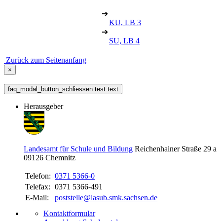
➔
KU, LB 3
➔
SU, LB 4
Zurück zum Seitenanfang
×
faq_modal_button_schliessen test text
Herausgeber
Landesamt für Schule und Bildung
Reichenhainer Straße 29 a
09126
Chemnitz
Telefon:
0371 5366-0
Telefax:
0371 5366-491
E-Mail:
poststelle@lasub.smk.sachsen.de
Kontaktformular