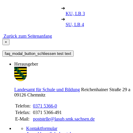
➔
KU, LB 3
➔
SU, LB 4
Zurück zum Seitenanfang
×
faq_modal_button_schliessen test text
Herausgeber
Landesamt für Schule und Bildung
Reichenhainer Straße 29 a
09126
Chemnitz
Telefon:
0371 5366-0
Telefax:
0371 5366-491
E-Mail:
poststelle@lasub.smk.sachsen.de
Kontaktformular