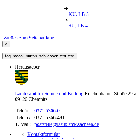
➔
KU, LB 3
➔
SU, LB 4
Zurück zum Seitenanfang
×
faq_modal_button_schliessen test text
Herausgeber
Landesamt für Schule und Bildung
Reichenhainer Straße 29 a
09126
Chemnitz
Telefon:
0371 5366-0
Telefax:
0371 5366-491
E-Mail:
poststelle@lasub.smk.sachsen.de
Kontaktformular