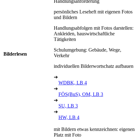
Handlungsanforderung
persönliches Leseheft mit eigenen Fotos
und Bildern
Handlungsabfolgen mit Fotos darstellen:
Ankleiden, hauswirtschaftliche
Tätigkeiten
Schulumgebung: Gebäude, Wege,
Bilderlesen
Verkehr
individuellen Bilderwortschatz aufbauen
➔
WDBK, LB 4
➔
FÖS(BuS), OM, LB 3
➔
SU, LB 3
➔
HW, LB 4
mit Bildern etwas kennzeichnen: eigenen
Platz mit Foto