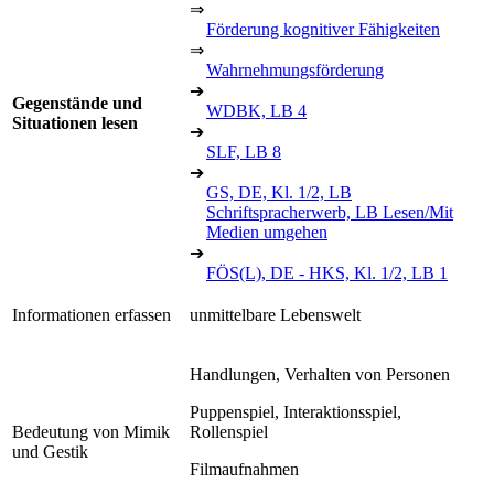
⇒
Förderung kognitiver Fähigkeiten
⇒
Wahrnehmungsförderung
➔
Gegenstände und
WDBK, LB 4
Situationen lesen
➔
SLF, LB 8
➔
GS, DE, Kl. 1/2, LB
Schriftspracherwerb, LB Lesen/Mit
Medien umgehen
➔
FÖS(L), DE - HKS, Kl. 1/2, LB 1
Informationen erfassen
unmittelbare Lebenswelt
Handlungen, Verhalten von Personen
Puppenspiel, Interaktionsspiel,
Bedeutung von Mimik
Rollenspiel
und Gestik
Filmaufnahmen