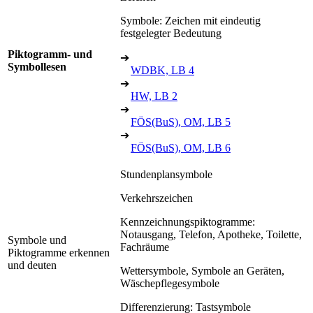
Symbole: Zeichen mit eindeutig
festgelegter Bedeutung
Piktogramm- und
➔
Symbollesen
WDBK, LB 4
➔
HW, LB 2
➔
FÖS(BuS), OM, LB 5
➔
FÖS(BuS), OM, LB 6
Stundenplansymbole
Verkehrszeichen
Kennzeichnungspiktogramme:
Notausgang, Telefon, Apotheke, Toilette,
Symbole und
Fachräume
Piktogramme erkennen
und deuten
Wettersymbole, Symbole an Geräten,
Wäschepflegesymbole
Differenzierung: Tastsymbole