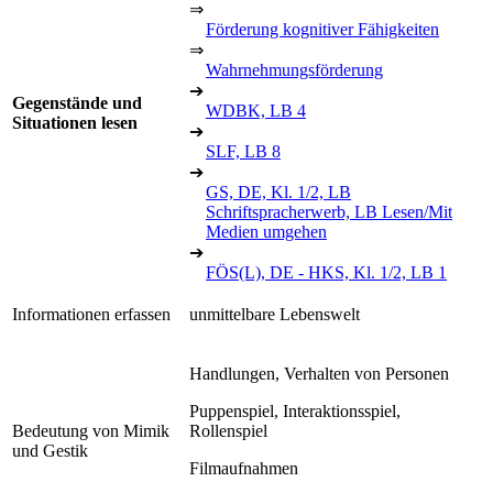
⇒
Förderung kognitiver Fähigkeiten
⇒
Wahrnehmungsförderung
➔
Gegenstände und
WDBK, LB 4
Situationen lesen
➔
SLF, LB 8
➔
GS, DE, Kl. 1/2, LB
Schriftspracherwerb, LB Lesen/Mit
Medien umgehen
➔
FÖS(L), DE - HKS, Kl. 1/2, LB 1
Informationen erfassen
unmittelbare Lebenswelt
Handlungen, Verhalten von Personen
Puppenspiel, Interaktionsspiel,
Bedeutung von Mimik
Rollenspiel
und Gestik
Filmaufnahmen