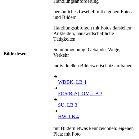
Handlungsanforderung
persönliches Leseheft mit eigenen Fotos
und Bildern
Handlungsabfolgen mit Fotos darstellen:
Ankleiden, hauswirtschaftliche
Tätigkeiten
Schulumgebung: Gebäude, Wege,
Bilderlesen
Verkehr
individuellen Bilderwortschatz aufbauen
➔
WDBK, LB 4
➔
FÖS(BuS), OM, LB 3
➔
SU, LB 3
➔
HW, LB 4
mit Bildern etwas kennzeichnen: eigenen
Platz mit Foto