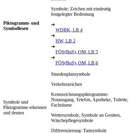
Symbole: Zeichen mit eindeutig
festgelegter Bedeutung
Piktogramm- und
➔
Symbollesen
WDBK, LB 4
➔
HW, LB 2
➔
FÖS(BuS), OM, LB 5
➔
FÖS(BuS), OM, LB 6
Stundenplansymbole
Verkehrszeichen
Kennzeichnungspiktogramme:
Notausgang, Telefon, Apotheke, Toilette,
Symbole und
Fachräume
Piktogramme erkennen
und deuten
Wettersymbole, Symbole an Geräten,
Wäschepflegesymbole
Differenzierung: Tastsymbole