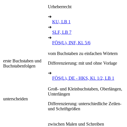
Urheberrecht
➔
KU, LB 1
➔
SLF, LB 7
➔
FÖS(L), INF, Kl. 5/6
vom Buchstaben zu einfachen Wörtern
erste Buchstaben und
Differenzierung: mit und ohne Vorlage
Buchstabenfolgen
➔
FÖS(L), DE - HKS, Kl. 1/2, LB 1
Groß- und Kleinbuchstaben, Oberlängen,
Unterlängen
unterscheiden
Differenzierung: unterschiedliche Zeilen-
und Schriftgrößen
zwischen Malen und Schreiben