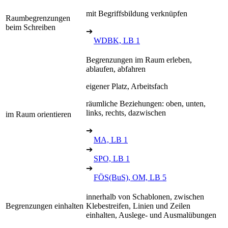
mit Begriffsbildung verknüpfen
Raumbegrenzungen
beim Schreiben
➔
WDBK, LB 1
Begrenzungen im Raum erleben,
ablaufen, abfahren
eigener Platz, Arbeitsfach
räumliche Beziehungen: oben, unten,
links, rechts, dazwischen
im Raum orientieren
➔
MA, LB 1
➔
SPO, LB 1
➔
FÖS(BuS), OM, LB 5
innerhalb von Schablonen, zwischen
Begrenzungen einhalten
Klebestreifen, Linien und Zeilen
einhalten, Auslege- und Ausmalübungen