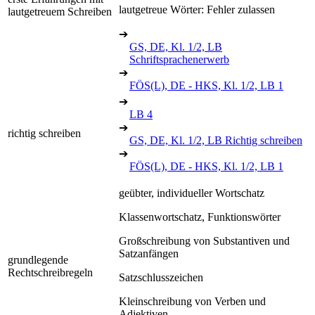
lautgetreue Wörter: Fehler zulassen
lautgetreuem Schreiben
➔
GS, DE, Kl. 1/2, LB
Schriftsprachenerwerb
➔
FÖS(L), DE - HKS, Kl. 1/2, LB 1
➔
LB 4
➔
richtig schreiben
GS, DE, Kl. 1/2, LB Richtig schreiben
➔
FÖS(L), DE - HKS, Kl. 1/2, LB 1
geübter, individueller Wortschatz
Klassenwortschatz, Funktionswörter
Großschreibung von Substantiven und
Satzanfängen
grundlegende
Rechtschreibregeln
Satzschlusszeichen
Kleinschreibung von Verben und
Adjektiven