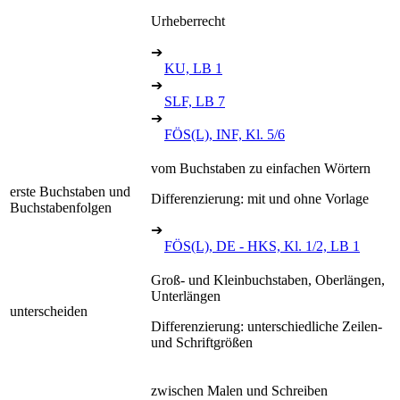
Urheberrecht
➔
KU, LB 1
➔
SLF, LB 7
➔
FÖS(L), INF, Kl. 5/6
vom Buchstaben zu einfachen Wörtern
erste Buchstaben und
Differenzierung: mit und ohne Vorlage
Buchstabenfolgen
➔
FÖS(L), DE - HKS, Kl. 1/2, LB 1
Groß- und Kleinbuchstaben, Oberlängen,
Unterlängen
unterscheiden
Differenzierung: unterschiedliche Zeilen-
und Schriftgrößen
zwischen Malen und Schreiben