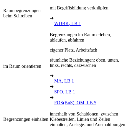
mit Begriffsbildung verknüpfen
Raumbegrenzungen
beim Schreiben
➔
WDBK, LB 1
Begrenzungen im Raum erleben,
ablaufen, abfahren
eigener Platz, Arbeitsfach
räumliche Beziehungen: oben, unten,
links, rechts, dazwischen
im Raum orientieren
➔
MA, LB 1
➔
SPO, LB 1
➔
FÖS(BuS), OM, LB 5
innerhalb von Schablonen, zwischen
Begrenzungen einhalten
Klebestreifen, Linien und Zeilen
einhalten, Auslege- und Ausmalübungen