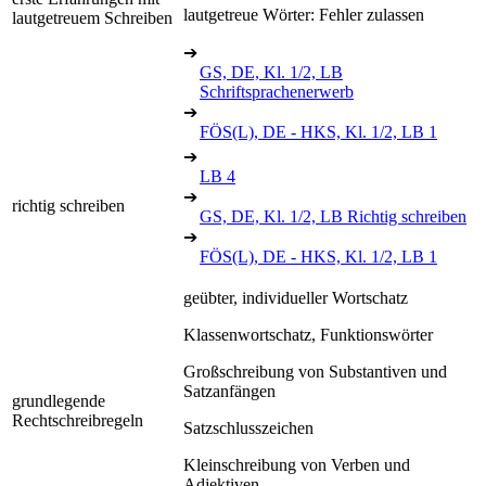
lautgetreue Wörter: Fehler zulassen
lautgetreuem Schreiben
➔
GS, DE, Kl. 1/2, LB
Schriftsprachenerwerb
➔
FÖS(L), DE - HKS, Kl. 1/2, LB 1
➔
LB 4
➔
richtig schreiben
GS, DE, Kl. 1/2, LB Richtig schreiben
➔
FÖS(L), DE - HKS, Kl. 1/2, LB 1
geübter, individueller Wortschatz
Klassenwortschatz, Funktionswörter
Großschreibung von Substantiven und
Satzanfängen
grundlegende
Rechtschreibregeln
Satzschlusszeichen
Kleinschreibung von Verben und
Adjektiven