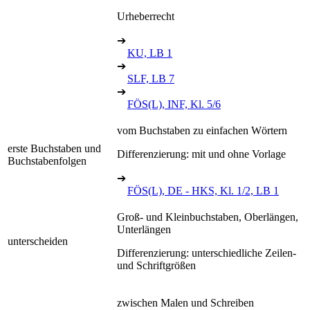
Urheberrecht
➔
KU, LB 1
➔
SLF, LB 7
➔
FÖS(L), INF, Kl. 5/6
vom Buchstaben zu einfachen Wörtern
erste Buchstaben und
Differenzierung: mit und ohne Vorlage
Buchstabenfolgen
➔
FÖS(L), DE - HKS, Kl. 1/2, LB 1
Groß- und Kleinbuchstaben, Oberlängen,
Unterlängen
unterscheiden
Differenzierung: unterschiedliche Zeilen-
und Schriftgrößen
zwischen Malen und Schreiben