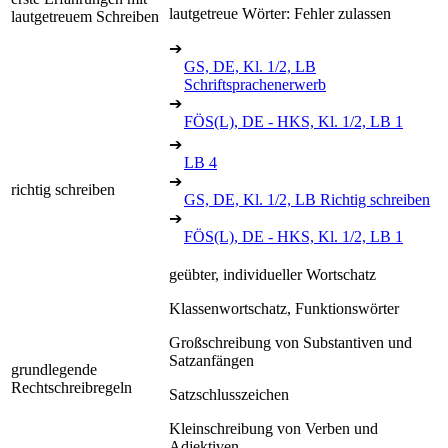
lautgetreue Wörter: Fehler zulassen
lautgetreuem Schreiben
➔
GS, DE, Kl. 1/2, LB
Schriftsprachenerwerb
➔
FÖS(L), DE - HKS, Kl. 1/2, LB 1
➔
LB 4
➔
richtig schreiben
GS, DE, Kl. 1/2, LB Richtig schreiben
➔
FÖS(L), DE - HKS, Kl. 1/2, LB 1
geübter, individueller Wortschatz
Klassenwortschatz, Funktionswörter
Großschreibung von Substantiven und
Satzanfängen
grundlegende
Rechtschreibregeln
Satzschlusszeichen
Kleinschreibung von Verben und
Adjektiven