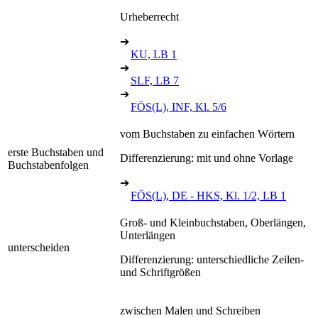
Urheberrecht
➔
KU, LB 1
➔
SLF, LB 7
➔
FÖS(L), INF, Kl. 5/6
vom Buchstaben zu einfachen Wörtern
erste Buchstaben und
Differenzierung: mit und ohne Vorlage
Buchstabenfolgen
➔
FÖS(L), DE - HKS, Kl. 1/2, LB 1
Groß- und Kleinbuchstaben, Oberlängen,
Unterlängen
unterscheiden
Differenzierung: unterschiedliche Zeilen-
und Schriftgrößen
zwischen Malen und Schreiben