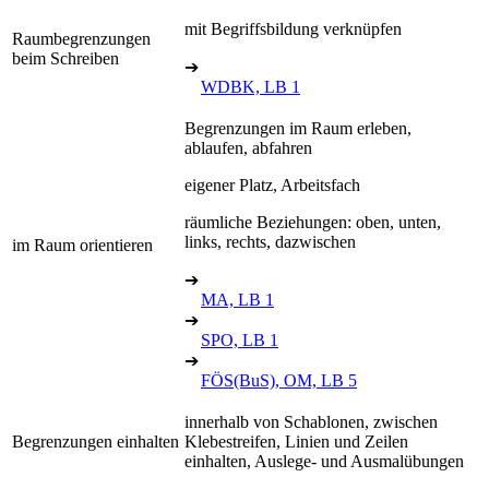
mit Begriffsbildung verknüpfen
Raumbegrenzungen
beim Schreiben
➔
WDBK, LB 1
Begrenzungen im Raum erleben,
ablaufen, abfahren
eigener Platz, Arbeitsfach
räumliche Beziehungen: oben, unten,
links, rechts, dazwischen
im Raum orientieren
➔
MA, LB 1
➔
SPO, LB 1
➔
FÖS(BuS), OM, LB 5
innerhalb von Schablonen, zwischen
Begrenzungen einhalten
Klebestreifen, Linien und Zeilen
einhalten, Auslege- und Ausmalübungen